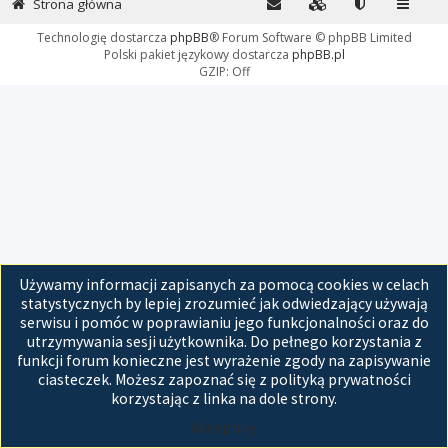
Strona główna
Technologię dostarcza
phpBB
® Forum Software © phpBB Limited
Polski pakiet językowy dostarcza
phpBB.pl
GZIP: Off
Używamy informacji zapisanych za pomocą cookies w celach
statystycznych by lepiej zrozumieć jak odwiedzający używają
serwisu i pomóc w poprawianiu jego funkcjonalności oraz do
utrzymywania sesji użytkownika. Do pełnego korzystania z
funkcji forum konieczne jest wyrażenie zgody na zapisywanie
ciasteczek. Możesz zapoznać się z polityką prywatności
korzystając z linka na dole strony.
Akceptuję