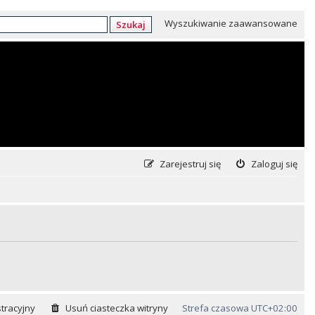
Wyszukiwanie zaawansowane
Szukaj
Zarejestruj się
Zaloguj się
tracyjny
Usuń ciasteczka witryny
Strefa czasowa
UTC+02:00