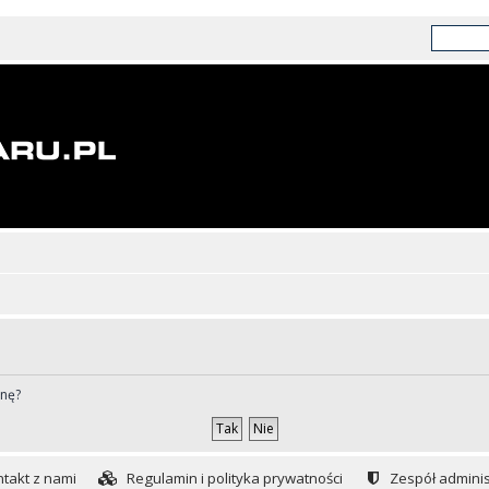
ynę?
takt z nami
Regulamin i polityka prywatności
Zespół adminis