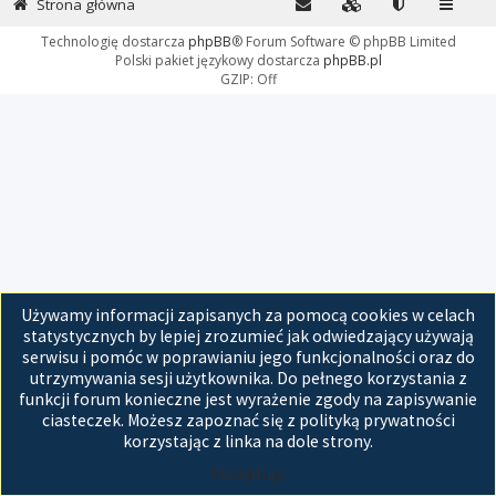
Strona główna
Technologię dostarcza
phpBB
® Forum Software © phpBB Limited
Polski pakiet językowy dostarcza
phpBB.pl
GZIP: Off
Używamy informacji zapisanych za pomocą cookies w celach
statystycznych by lepiej zrozumieć jak odwiedzający używają
serwisu i pomóc w poprawianiu jego funkcjonalności oraz do
utrzymywania sesji użytkownika. Do pełnego korzystania z
funkcji forum konieczne jest wyrażenie zgody na zapisywanie
ciasteczek. Możesz zapoznać się z polityką prywatności
korzystając z linka na dole strony.
Akceptuję