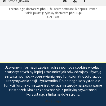
Strona główna
Technologię dostarcza
phpBB
® Forum Software © phpBB Limited
Polski pakiet językowy dostarcza
phpBB.pl
GZIP: Off
Używamy informacji zapisanych za pomocą cookies w celach
statystycznych by lepiej zrozumieć jak odwiedzający używają
serwisu i pomóc w poprawianiu jego funkcjonalności oraz do
utrzymywania sesji użytkownika. Do pełnego korzystania z
funkcji forum konieczne jest wyrażenie zgody na zapisywanie
ciasteczek. Możesz zapoznać się z polityką prywatności
korzystając z linka na dole strony.
Akceptuję