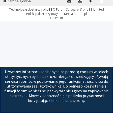
Strona główna
Technologię dostarcza
phpBB
® Forum Software © phpBB Limited
Polski pakiet językowy dostarcza
phpBB.pl
GZIP: Off
Używamy informacji zapisanych za pomocą cookies w celach
statystycznych by lepiej zrozumieć jak odwiedzający używają
serwisu i pomóc w poprawianiu jego funkcjonalności oraz do
utrzymywania sesji użytkownika. Do pełnego korzystania z
funkcji forum konieczne jest wyrażenie zgody na zapisywanie
ciasteczek. Możesz zapoznać się z polityką prywatności
korzystając z linka na dole strony.
Akceptuję