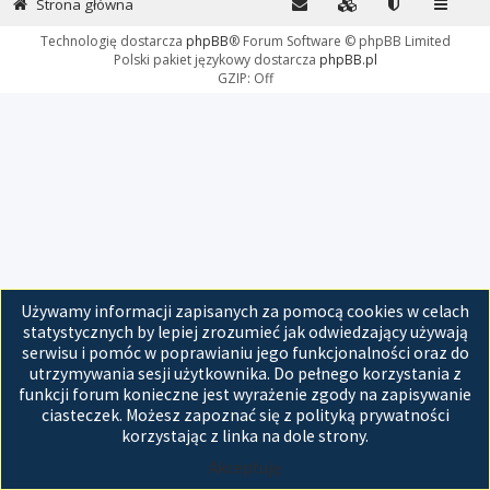
Strona główna
Technologię dostarcza
phpBB
® Forum Software © phpBB Limited
Polski pakiet językowy dostarcza
phpBB.pl
GZIP: Off
Używamy informacji zapisanych za pomocą cookies w celach
statystycznych by lepiej zrozumieć jak odwiedzający używają
serwisu i pomóc w poprawianiu jego funkcjonalności oraz do
utrzymywania sesji użytkownika. Do pełnego korzystania z
funkcji forum konieczne jest wyrażenie zgody na zapisywanie
ciasteczek. Możesz zapoznać się z polityką prywatności
korzystając z linka na dole strony.
Akceptuję