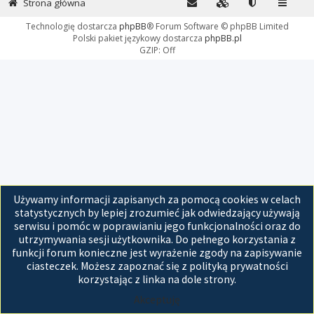
Strona główna
Technologię dostarcza
phpBB
® Forum Software © phpBB Limited
Polski pakiet językowy dostarcza
phpBB.pl
GZIP: Off
Używamy informacji zapisanych za pomocą cookies w celach
statystycznych by lepiej zrozumieć jak odwiedzający używają
serwisu i pomóc w poprawianiu jego funkcjonalności oraz do
utrzymywania sesji użytkownika. Do pełnego korzystania z
funkcji forum konieczne jest wyrażenie zgody na zapisywanie
ciasteczek. Możesz zapoznać się z polityką prywatności
korzystając z linka na dole strony.
Akceptuję