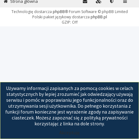
Strona główna
Technologię dostarcza
phpBB
® Forum Software © phpBB Limited
Polski pakiet językowy dostarcza
phpBB.pl
GZIP: Off
Używamy informacji zapisanych za pomocą cookies w celach
statystycznych by lepiej zrozumieć jak odwiedzający używają
serwisu i pomóc w poprawianiu jego funkcjonalności oraz do
utrzymywania sesji użytkownika. Do pełnego korzystania z
funkcji forum konieczne jest wyrażenie zgody na zapisywanie
ciasteczek. Możesz zapoznać się z polityką prywatności
korzystając z linka na dole strony.
Akceptuję