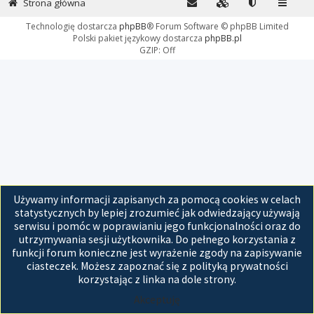
Strona główna
Technologię dostarcza
phpBB
® Forum Software © phpBB Limited
Polski pakiet językowy dostarcza
phpBB.pl
GZIP: Off
Używamy informacji zapisanych za pomocą cookies w celach
statystycznych by lepiej zrozumieć jak odwiedzający używają
serwisu i pomóc w poprawianiu jego funkcjonalności oraz do
utrzymywania sesji użytkownika. Do pełnego korzystania z
funkcji forum konieczne jest wyrażenie zgody na zapisywanie
ciasteczek. Możesz zapoznać się z polityką prywatności
korzystając z linka na dole strony.
Akceptuję