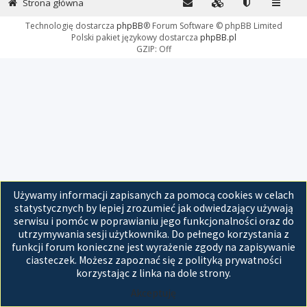
Strona główna
Technologię dostarcza
phpBB
® Forum Software © phpBB Limited
Polski pakiet językowy dostarcza
phpBB.pl
GZIP: Off
Używamy informacji zapisanych za pomocą cookies w celach
statystycznych by lepiej zrozumieć jak odwiedzający używają
serwisu i pomóc w poprawianiu jego funkcjonalności oraz do
utrzymywania sesji użytkownika. Do pełnego korzystania z
funkcji forum konieczne jest wyrażenie zgody na zapisywanie
ciasteczek. Możesz zapoznać się z polityką prywatności
korzystając z linka na dole strony.
Akceptuję