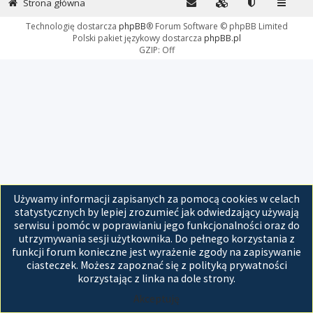
Strona główna
Technologię dostarcza
phpBB
® Forum Software © phpBB Limited
Polski pakiet językowy dostarcza
phpBB.pl
GZIP: Off
Używamy informacji zapisanych za pomocą cookies w celach
statystycznych by lepiej zrozumieć jak odwiedzający używają
serwisu i pomóc w poprawianiu jego funkcjonalności oraz do
utrzymywania sesji użytkownika. Do pełnego korzystania z
funkcji forum konieczne jest wyrażenie zgody na zapisywanie
ciasteczek. Możesz zapoznać się z polityką prywatności
korzystając z linka na dole strony.
Akceptuję