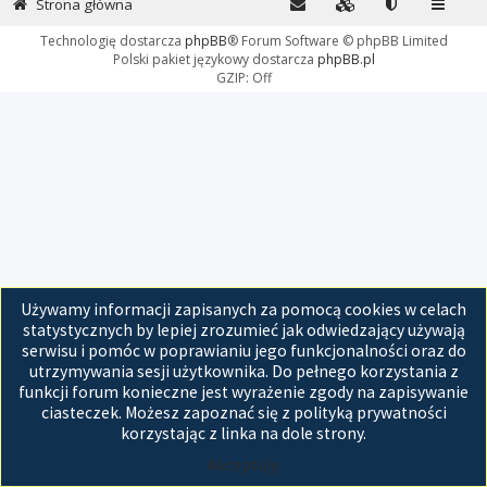
Strona główna
Technologię dostarcza
phpBB
® Forum Software © phpBB Limited
Polski pakiet językowy dostarcza
phpBB.pl
GZIP: Off
Używamy informacji zapisanych za pomocą cookies w celach
statystycznych by lepiej zrozumieć jak odwiedzający używają
serwisu i pomóc w poprawianiu jego funkcjonalności oraz do
utrzymywania sesji użytkownika. Do pełnego korzystania z
funkcji forum konieczne jest wyrażenie zgody na zapisywanie
ciasteczek. Możesz zapoznać się z polityką prywatności
korzystając z linka na dole strony.
Akceptuję