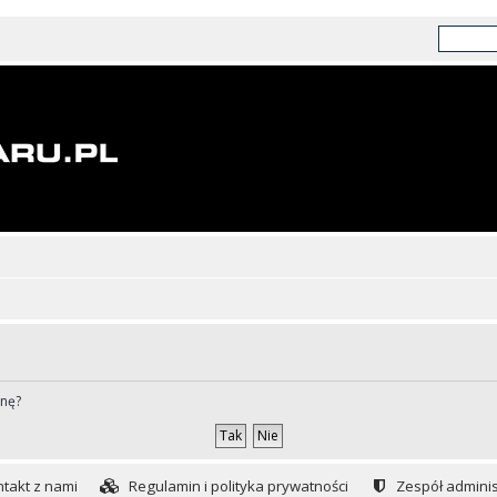
ynę?
takt z nami
Regulamin i polityka prywatności
Zespół adminis