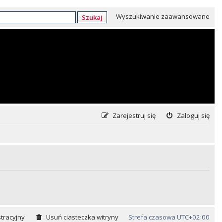
Wyszukiwanie zaawansowane
Szukaj
Zarejestruj się
Zaloguj się
tracyjny
Usuń ciasteczka witryny
Strefa czasowa
UTC+02:00