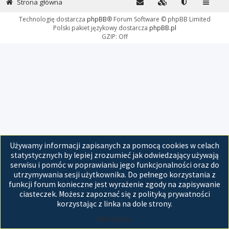
Strona główna
Technologię dostarcza
phpBB
® Forum Software © phpBB Limited
Polski pakiet językowy dostarcza
phpBB.pl
GZIP: Off
Używamy informacji zapisanych za pomocą cookies w celach
statystycznych by lepiej zrozumieć jak odwiedzający używają
serwisu i pomóc w poprawianiu jego funkcjonalności oraz do
utrzymywania sesji użytkownika. Do pełnego korzystania z
funkcji forum konieczne jest wyrażenie zgody na zapisywanie
ciasteczek. Możesz zapoznać się z polityką prywatności
korzystając z linka na dole strony.
Akceptuję