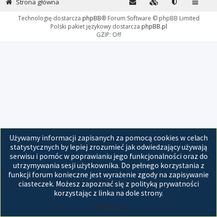
Strona główna
Technologię dostarcza
phpBB
® Forum Software © phpBB Limited
Polski pakiet językowy dostarcza
phpBB.pl
GZIP: Off
Używamy informacji zapisanych za pomocą cookies w celach
statystycznych by lepiej zrozumieć jak odwiedzający używają
serwisu i pomóc w poprawianiu jego funkcjonalności oraz do
utrzymywania sesji użytkownika. Do pełnego korzystania z
funkcji forum konieczne jest wyrażenie zgody na zapisywanie
ciasteczek. Możesz zapoznać się z polityką prywatności
korzystając z linka na dole strony.
Akceptuję