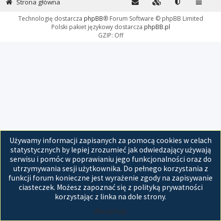
Strona główna
Technologię dostarcza
phpBB
® Forum Software © phpBB Limited
Polski pakiet językowy dostarcza
phpBB.pl
GZIP: Off
Używamy informacji zapisanych za pomocą cookies w celach
statystycznych by lepiej zrozumieć jak odwiedzający używają
serwisu i pomóc w poprawianiu jego funkcjonalności oraz do
utrzymywania sesji użytkownika. Do pełnego korzystania z
funkcji forum konieczne jest wyrażenie zgody na zapisywanie
ciasteczek. Możesz zapoznać się z polityką prywatności
korzystając z linka na dole strony.
Akceptuję