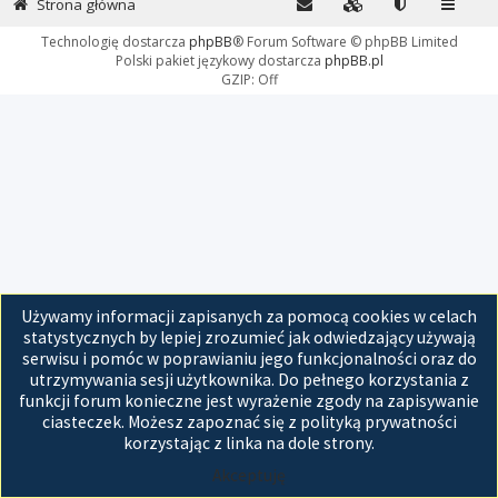
Strona główna
Technologię dostarcza
phpBB
® Forum Software © phpBB Limited
Polski pakiet językowy dostarcza
phpBB.pl
GZIP: Off
Używamy informacji zapisanych za pomocą cookies w celach
statystycznych by lepiej zrozumieć jak odwiedzający używają
serwisu i pomóc w poprawianiu jego funkcjonalności oraz do
utrzymywania sesji użytkownika. Do pełnego korzystania z
funkcji forum konieczne jest wyrażenie zgody na zapisywanie
ciasteczek. Możesz zapoznać się z polityką prywatności
korzystając z linka na dole strony.
Akceptuję