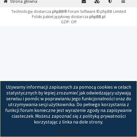
Strona główna
Technologię dostarcza
phpBB
® Forum Software © phpBB Limited
Polski pakiet językowy dostarcza
phpBB.pl
GZIP: Off
Używamy informacji zapisanych za pomocą cookies w celach
statystycznych by lepiej zrozumieć jak odwiedzający używają
serwisu i pomóc w poprawianiu jego funkcjonalności oraz do
utrzymywania sesji użytkownika. Do pełnego korzystania z
funkcji forum konieczne jest wyrażenie zgody na zapisywanie
ciasteczek. Możesz zapoznać się z polityką prywatności
korzystając z linka na dole strony.
Akceptuję