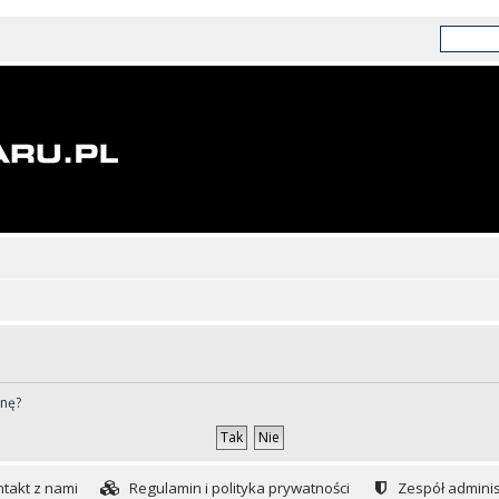
ynę?
takt z nami
Regulamin i polityka prywatności
Zespół adminis