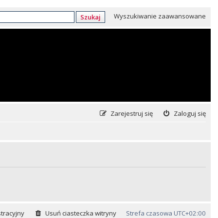
Wyszukiwanie zaawansowane
Szukaj
Zarejestruj się
Zaloguj się
tracyjny
Usuń ciasteczka witryny
Strefa czasowa
UTC+02:00