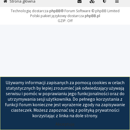
Strona główna
Technologię dostarcza
phpBB
® Forum Software © phpBB Limited
Polski pakiet językowy dostarcza
phpBB.pl
GZIP: Off
Używamy informacji zapisanych za pomocą cookies w celach
statystycznych by lepiej zrozumieć jak odwiedzający używają
serwisu i pomóc w poprawianiu jego funkcjonalności oraz do
utrzymywania sesji użytkownika. Do pełnego korzystania z
funkcji forum konieczne jest wyrażenie zgody na zapisywanie
ciasteczek. Możesz zapoznać się z polityką prywatności
korzystając z linka na dole strony.
Akceptuję