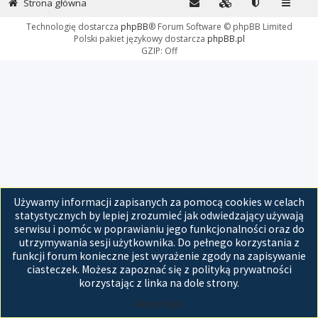
Strona główna
Technologię dostarcza
phpBB
® Forum Software © phpBB Limited
Polski pakiet językowy dostarcza
phpBB.pl
GZIP: Off
Używamy informacji zapisanych za pomocą cookies w celach
statystycznych by lepiej zrozumieć jak odwiedzający używają
serwisu i pomóc w poprawianiu jego funkcjonalności oraz do
utrzymywania sesji użytkownika. Do pełnego korzystania z
funkcji forum konieczne jest wyrażenie zgody na zapisywanie
ciasteczek. Możesz zapoznać się z polityką prywatności
korzystając z linka na dole strony.
Akceptuję