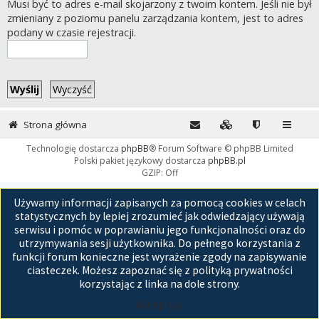
Musi być to adres e-mail skojarzony z twoim kontem. Jeśli nie był
zmieniany z poziomu panelu zarządzania kontem, jest to adres
podany w czasie rejestracji.
Strona główna
Technologię dostarcza
phpBB
® Forum Software © phpBB Limited
Polski pakiet językowy dostarcza
phpBB.pl
GZIP: Off
Używamy informacji zapisanych za pomocą cookies w celach
statystycznych by lepiej zrozumieć jak odwiedzający używają
serwisu i pomóc w poprawianiu jego funkcjonalności oraz do
utrzymywania sesji użytkownika. Do pełnego korzystania z
funkcji forum konieczne jest wyrażenie zgody na zapisywanie
ciasteczek. Możesz zapoznać się z polityką prywatności
korzystając z linka na dole strony.
Akceptuję