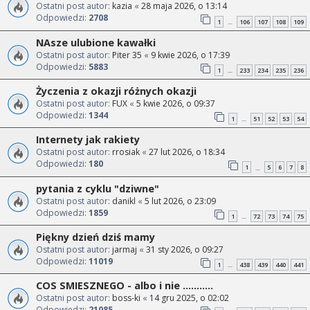
Ostatni post autor:
kazia
«
28 maja 2026, o 13:14
Odpowiedzi:
2708
1
106
107
108
109
…
NAsze ulubione kawałki
Ostatni post autor:
Piter 35
«
9 kwie 2026, o 17:39
Odpowiedzi:
5883
1
233
234
235
236
…
Życzenia z okazji różnych okazji
Ostatni post autor:
FUX
«
5 kwie 2026, o 09:37
Odpowiedzi:
1344
1
51
52
53
54
…
Internety jak rakiety
Ostatni post autor:
rrosiak
«
27 lut 2026, o 18:34
Odpowiedzi:
180
1
5
6
7
8
…
pytania z cyklu "dziwne"
Ostatni post autor:
danikl
«
5 lut 2026, o 23:09
Odpowiedzi:
1859
1
72
73
74
75
…
Piękny dzień dziś mamy
Ostatni post autor:
jarmaj
«
31 sty 2026, o 09:27
Odpowiedzi:
11019
1
438
439
440
441
…
COS SMIESZNEGO - albo i nie ...........
Ostatni post autor:
boss-ki
«
14 gru 2025, o 02:02
Odpowiedzi:
21085