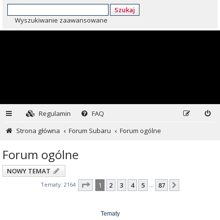
Szukaj
Wyszukiwanie zaawansowane
Regulamin
FAQ
Strona główna
Forum Subaru
Forum ogólne
Forum ogólne
NOWY TEMAT
Strona
1
z
87
Tematy: 2164
1
2
3
4
5
87
Następna
…
Tematy