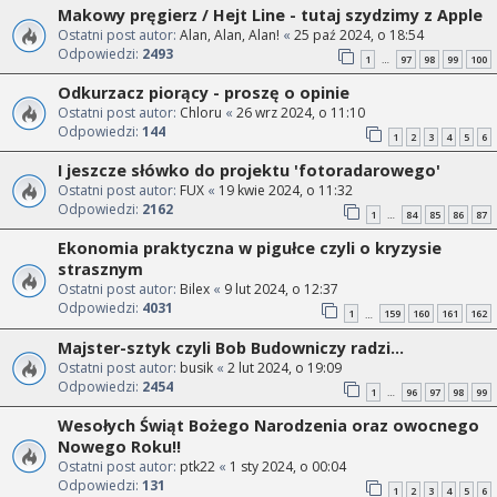
Makowy pręgierz / Hejt Line - tutaj szydzimy z Apple
Ostatni post autor:
Alan, Alan, Alan!
«
25 paź 2024, o 18:54
Odpowiedzi:
2493
1
97
98
99
100
…
Odkurzacz piorący - proszę o opinie
Ostatni post autor:
Chloru
«
26 wrz 2024, o 11:10
Odpowiedzi:
144
1
2
3
4
5
6
I jeszcze słówko do projektu 'fotoradarowego'
Ostatni post autor:
FUX
«
19 kwie 2024, o 11:32
Odpowiedzi:
2162
1
84
85
86
87
…
Ekonomia praktyczna w pigułce czyli o kryzysie
strasznym
Ostatni post autor:
Bilex
«
9 lut 2024, o 12:37
Odpowiedzi:
4031
1
159
160
161
162
…
Majster-sztyk czyli Bob Budowniczy radzi...
Ostatni post autor:
busik
«
2 lut 2024, o 19:09
Odpowiedzi:
2454
1
96
97
98
99
…
Wesołych Świąt Bożego Narodzenia oraz owocnego
Nowego Roku!!
Ostatni post autor:
ptk22
«
1 sty 2024, o 00:04
Odpowiedzi:
131
1
2
3
4
5
6