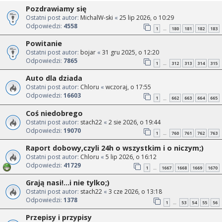
Pozdrawiamy się
Ostatni post autor:
MichalW-ski
«
25 lip 2026, o 10:29
Odpowiedzi:
4558
1
180
181
182
183
…
Powitanie
Ostatni post autor:
bojar
«
31 gru 2025, o 12:20
Odpowiedzi:
7865
1
312
313
314
315
…
Auto dla dziada
Ostatni post autor:
Chloru
«
wczoraj, o 17:55
Odpowiedzi:
16603
1
662
663
664
665
…
Coś niedobrego
Ostatni post autor:
stach22
«
2 sie 2026, o 19:44
Odpowiedzi:
19070
1
760
761
762
763
…
Raport dobowy,czyli 24h o wszystkim i o niczym;)
Ostatni post autor:
Chloru
«
5 lip 2026, o 16:12
Odpowiedzi:
41729
1
1667
1668
1669
1670
…
Grają nasi!...i nie tylko;)
Ostatni post autor:
stach22
«
3 cze 2026, o 13:18
Odpowiedzi:
1378
1
53
54
55
56
…
Przepisy i przypisy