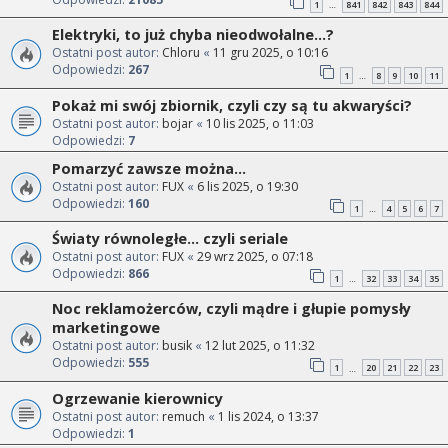
1
841
842
843
844
…
Elektryki, to już chyba nieodwołalne...?
Ostatni post autor:
Chloru
«
11 gru 2025, o 10:16
Odpowiedzi:
267
1
8
9
10
11
…
Pokaż mi swój zbiornik, czyli czy są tu akwaryści?
Ostatni post autor:
bojar
«
10 lis 2025, o 11:03
Odpowiedzi:
7
Pomarzyć zawsze można...
Ostatni post autor:
FUX
«
6 lis 2025, o 19:30
Odpowiedzi:
160
1
4
5
6
7
…
Światy równoległe... czyli seriale
Ostatni post autor:
FUX
«
29 wrz 2025, o 07:18
Odpowiedzi:
866
1
32
33
34
35
…
Noc reklamożerców, czyli mądre i głupie pomysły
marketingowe
Ostatni post autor:
busik
«
12 lut 2025, o 11:32
Odpowiedzi:
555
1
20
21
22
23
…
Ogrzewanie kierownicy
Ostatni post autor:
remuch
«
1 lis 2024, o 13:37
Odpowiedzi:
1