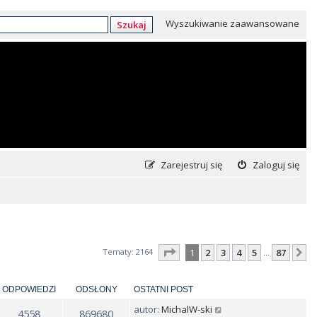
Wyszukiwanie zaawansowane
Szukaj
Zarejestruj się
Zaloguj się
Strona
1
z
87
Tematy: 2164
1
2
3
4
5
87
N
…
ODPOWIEDZI
ODSŁONY
OSTATNI POST
autor:
MichalW-ski
4558
869680