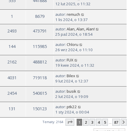
555
441888
12 lut 2025, o 11:32
autor:
remuch
1
8679
1 lis 2024, o 13:37
autor:
Alan, Alan, Alan!
2493
473791
25 paź 2024, o 18:54
autor:
Chloru
144
115985
26 wrz 2024, o 11:10
autor:
FUX
2162
488812
19 kwie 2024, o 11:32
autor:
Bilex
4031
719118
9 lut 2024, o 12:37
autor:
busik
2454
540615
2 lut 2024, o 19:09
autor:
ptk22
131
150123
1 sty 2024, o 00:04
Strona
1
z
87
Tematy: 2164
1
2
3
4
5
87
N
…