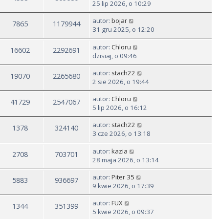
25 lip 2026, o 10:29
autor:
bojar
7865
1179944
31 gru 2025, o 12:20
autor:
Chloru
16602
2292691
dzisiaj, o 09:46
autor:
stach22
19070
2265680
2 sie 2026, o 19:44
autor:
Chloru
41729
2547067
5 lip 2026, o 16:12
autor:
stach22
1378
324140
3 cze 2026, o 13:18
autor:
kazia
2708
703701
28 maja 2026, o 13:14
autor:
Piter 35
5883
936697
9 kwie 2026, o 17:39
autor:
FUX
1344
351399
5 kwie 2026, o 09:37