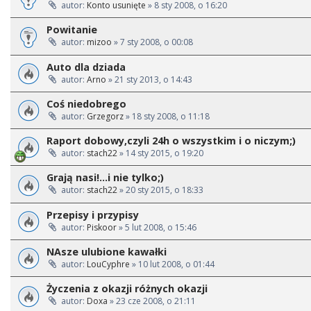
autor:
Konto usunięte
» 8 sty 2008, o 16:20
Powitanie
autor:
mizoo
» 7 sty 2008, o 00:08
Auto dla dziada
autor:
Arno
» 21 sty 2013, o 14:43
Coś niedobrego
autor:
Grzegorz
» 18 sty 2008, o 11:18
Raport dobowy,czyli 24h o wszystkim i o niczym;)
autor:
stach22
» 14 sty 2015, o 19:20
Grają nasi!...i nie tylko;)
autor:
stach22
» 20 sty 2015, o 18:33
Przepisy i przypisy
autor:
Piskoor
» 5 lut 2008, o 15:46
NAsze ulubione kawałki
autor:
LouCyphre
» 10 lut 2008, o 01:44
Życzenia z okazji różnych okazji
autor:
Doxa
» 23 cze 2008, o 21:11