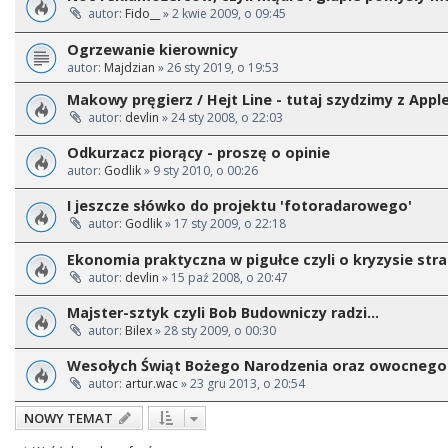
autor:
Fido__
» 2 kwie 2009, o 09:45
Ogrzewanie kierownicy
autor:
Majdzian
» 26 sty 2019, o 19:53
Makowy pręgierz / Hejt Line - tutaj szydzimy z Appl
autor:
devlin
» 24 sty 2008, o 22:03
Odkurzacz piorący - proszę o opinie
autor:
Godlik
» 9 sty 2010, o 00:26
I jeszcze słówko do projektu 'fotoradarowego'
autor:
Godlik
» 17 sty 2009, o 22:18
Ekonomia praktyczna w pigułce czyli o kryzysie st
autor:
devlin
» 15 paź 2008, o 20:47
Majster-sztyk czyli Bob Budowniczy radzi...
autor:
Bilex
» 28 sty 2009, o 00:30
Wesołych Świąt Bożego Narodzenia oraz owocnego
autor:
artur.wac
» 23 gru 2013, o 20:54
NOWY TEMAT