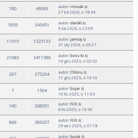
autor:
rrosiak
180
49363
27 lut 2026, o 18:34
autor:
danikl
1859
345451
5 lut 2026, o 23:09
autor:
jarmaj
11019
1325133
31 sty 2026, o 09:27
autor:
boss-ki
21085
3411586
14 gru 2025, o 02:02
autor:
Chloru
267
275204
11 gru 2025, o 10:16
autor:
bojar
7
1504
10 lis 2025, o 11:03
autor:
FUX
160
208551
6 lis 2025, o 19:30
autor:
FUX
866
389207
29 wrz 2025, o 07:18
autor:
busik