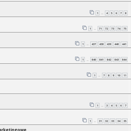
1
4
5
6
7
8
…
1
71
72
73
74
75
…
1
437
438
439
440
441
…
1
840
841
842
843
844
…
1
7
8
9
10
11
…
1
3
4
5
6
7
…
1
31
32
33
34
35
…
marketingowe