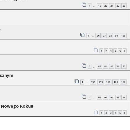
1
19
20
21
22
23
…
e
1
96
97
98
99
100
…
1
2
3
4
5
6
1
83
84
85
86
87
…
rasznym
1
158
159
160
161
162
…
1
95
96
97
98
99
…
 Nowego Roku!!
1
2
3
4
5
6