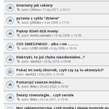
Internety jak rakiety
autor:
Chloru
» 17 sty 2017, o 20:13
pytania z cyklu "dziwne"
autor:
j33mbo
» 4 sie 2009, o 17:21
Piękny dzień dziś mamy
autor:
Konto usunięte
» 18 sty 2008, o 15:08
COS SMIESZNEGO - albo i nie ...........
autor:
LORD VADER
» 8 sty 2008, o 18:16
Elektryki, to już chyba nieodwołalne...?
autor:
stach22
» 26 lip 2018, o 09:48
Pokaż mi swój zbiornik, czyli czy są tu akwaryści?
autor:
stach22
» 8 lis 2025, o 15:38
Pomarzyć zawsze można...
autor:
Bilex
» 26 wrz 2022, o 18:04
Światy równoległe... czyli seriale
autor:
Bilex
» 24 cze 2011, o 19:43
Noc reklamożerców, czyli mądre i głupie pomysły 