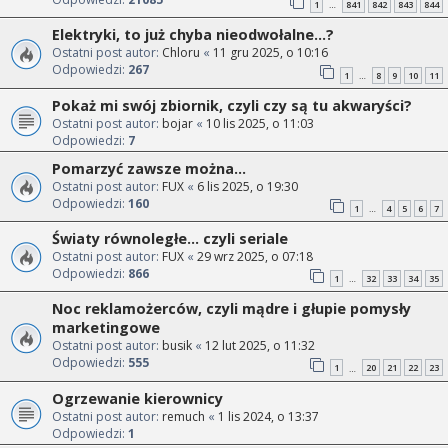
1
841
842
843
844
…
Elektryki, to już chyba nieodwołalne...?
Ostatni post autor:
Chloru
«
11 gru 2025, o 10:16
Odpowiedzi:
267
1
8
9
10
11
…
Pokaż mi swój zbiornik, czyli czy są tu akwaryści?
Ostatni post autor:
bojar
«
10 lis 2025, o 11:03
Odpowiedzi:
7
Pomarzyć zawsze można...
Ostatni post autor:
FUX
«
6 lis 2025, o 19:30
Odpowiedzi:
160
1
4
5
6
7
…
Światy równoległe... czyli seriale
Ostatni post autor:
FUX
«
29 wrz 2025, o 07:18
Odpowiedzi:
866
1
32
33
34
35
…
Noc reklamożerców, czyli mądre i głupie pomysły
marketingowe
Ostatni post autor:
busik
«
12 lut 2025, o 11:32
Odpowiedzi:
555
1
20
21
22
23
…
Ogrzewanie kierownicy
Ostatni post autor:
remuch
«
1 lis 2024, o 13:37
Odpowiedzi:
1