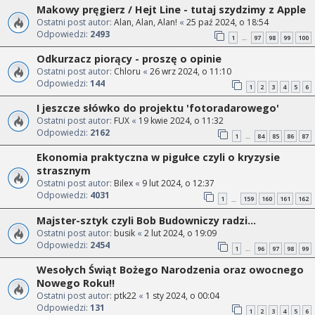
Makowy pręgierz / Hejt Line - tutaj szydzimy z Apple
Ostatni post autor:
Alan, Alan, Alan!
«
25 paź 2024, o 18:54
Odpowiedzi:
2493
1
97
98
99
100
…
Odkurzacz piorący - proszę o opinie
Ostatni post autor:
Chloru
«
26 wrz 2024, o 11:10
Odpowiedzi:
144
1
2
3
4
5
6
I jeszcze słówko do projektu 'fotoradarowego'
Ostatni post autor:
FUX
«
19 kwie 2024, o 11:32
Odpowiedzi:
2162
1
84
85
86
87
…
Ekonomia praktyczna w pigułce czyli o kryzysie
strasznym
Ostatni post autor:
Bilex
«
9 lut 2024, o 12:37
Odpowiedzi:
4031
1
159
160
161
162
…
Majster-sztyk czyli Bob Budowniczy radzi...
Ostatni post autor:
busik
«
2 lut 2024, o 19:09
Odpowiedzi:
2454
1
96
97
98
99
…
Wesołych Świąt Bożego Narodzenia oraz owocnego
Nowego Roku!!
Ostatni post autor:
ptk22
«
1 sty 2024, o 00:04
Odpowiedzi:
131
1
2
3
4
5
6