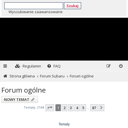
Szukaj
Wyszukiwanie zaawansowane
Regulamin
FAQ
Strona główna
Forum Subaru
Forum ogólne
Forum ogólne
NOWY TEMAT
Strona
1
z
87
Tematy: 2164
1
2
3
4
5
87
Następna
…
Tematy