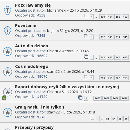
Pozdrawiamy się
Ostatni post autor:
MichalW-ski
«
25 lip 2026, o 10:29
Odpowiedzi:
4558
1
180
181
182
183
…
Powitanie
Ostatni post autor:
bojar
«
31 gru 2025, o 12:20
Odpowiedzi:
7865
1
312
313
314
315
…
Auto dla dziada
Ostatni post autor:
Chloru
«
wczoraj, o 09:46
Odpowiedzi:
16602
1
662
663
664
665
…
Coś niedobrego
Ostatni post autor:
stach22
«
2 sie 2026, o 19:44
Odpowiedzi:
19070
1
760
761
762
763
…
Raport dobowy,czyli 24h o wszystkim i o niczym;)
Ostatni post autor:
Chloru
«
5 lip 2026, o 16:12
Odpowiedzi:
41729
1
1667
1668
1669
1670
…
Grają nasi!...i nie tylko;)
Ostatni post autor:
stach22
«
3 cze 2026, o 13:18
Odpowiedzi:
1378
1
53
54
55
56
…
Przepisy i przypisy