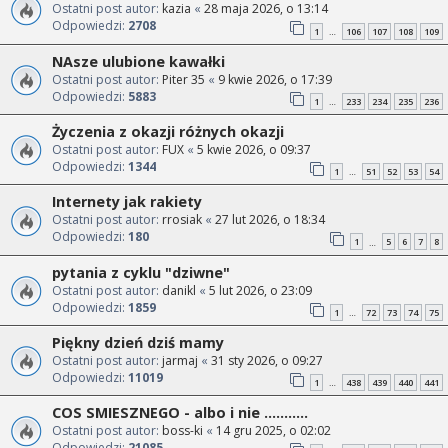
Ostatni post autor:
kazia
«
28 maja 2026, o 13:14
Odpowiedzi:
2708
1
106
107
108
109
…
NAsze ulubione kawałki
Ostatni post autor:
Piter 35
«
9 kwie 2026, o 17:39
Odpowiedzi:
5883
1
233
234
235
236
…
Życzenia z okazji różnych okazji
Ostatni post autor:
FUX
«
5 kwie 2026, o 09:37
Odpowiedzi:
1344
1
51
52
53
54
…
Internety jak rakiety
Ostatni post autor:
rrosiak
«
27 lut 2026, o 18:34
Odpowiedzi:
180
1
5
6
7
8
…
pytania z cyklu "dziwne"
Ostatni post autor:
danikl
«
5 lut 2026, o 23:09
Odpowiedzi:
1859
1
72
73
74
75
…
Piękny dzień dziś mamy
Ostatni post autor:
jarmaj
«
31 sty 2026, o 09:27
Odpowiedzi:
11019
1
438
439
440
441
…
COS SMIESZNEGO - albo i nie ...........
Ostatni post autor:
boss-ki
«
14 gru 2025, o 02:02
Odpowiedzi:
21085