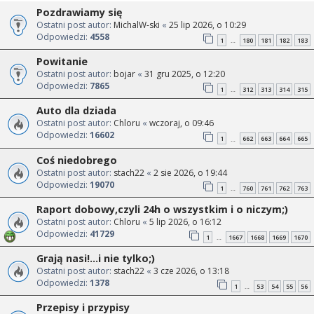
Pozdrawiamy się
Ostatni post autor:
MichalW-ski
«
25 lip 2026, o 10:29
Odpowiedzi:
4558
1
180
181
182
183
…
Powitanie
Ostatni post autor:
bojar
«
31 gru 2025, o 12:20
Odpowiedzi:
7865
1
312
313
314
315
…
Auto dla dziada
Ostatni post autor:
Chloru
«
wczoraj, o 09:46
Odpowiedzi:
16602
1
662
663
664
665
…
Coś niedobrego
Ostatni post autor:
stach22
«
2 sie 2026, o 19:44
Odpowiedzi:
19070
1
760
761
762
763
…
Raport dobowy,czyli 24h o wszystkim i o niczym;)
Ostatni post autor:
Chloru
«
5 lip 2026, o 16:12
Odpowiedzi:
41729
1
1667
1668
1669
1670
…
Grają nasi!...i nie tylko;)
Ostatni post autor:
stach22
«
3 cze 2026, o 13:18
Odpowiedzi:
1378
1
53
54
55
56
…
Przepisy i przypisy