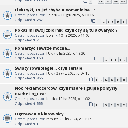
1
841
842
843
844
…
Elektryki, to już chyba nieodwołalne...?
Ostatni post autor:
Chloru
«
11 gru 2025, o 10:16
Odpowiedzi:
267
1
8
9
10
11
…
Pokaż mi swój zbiornik, czyli czy są tu akwaryści?
Ostatni post autor:
bojar
«
10 lis 2025, o 11:03
Odpowiedzi:
7
Pomarzyć zawsze można...
Ostatni post autor:
FUX
«
6 lis 2025, o 19:30
Odpowiedzi:
160
1
4
5
6
7
…
Światy równoległe... czyli seriale
Ostatni post autor:
FUX
«
29 wrz 2025, o 07:18
Odpowiedzi:
866
1
32
33
34
35
…
Noc reklamożerców, czyli mądre i głupie pomysły
marketingowe
Ostatni post autor:
busik
«
12 lut 2025, o 11:32
Odpowiedzi:
555
1
20
21
22
23
…
Ogrzewanie kierownicy
Ostatni post autor:
remuch
«
1 lis 2024, o 13:37
Odpowiedzi:
1