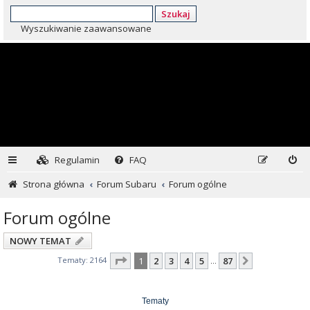
Szukaj
Wyszukiwanie zaawansowane
Regulamin
FAQ
Strona główna
Forum Subaru
Forum ogólne
Forum ogólne
NOWY TEMAT
Strona
1
z
87
Tematy: 2164
1
2
3
4
5
87
Następna
…
Tematy