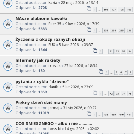
Ostatni post autor:
kazia
«
28 maja 2026, o 13:14
Odpowiedzi:
2708
1
106
107
108
109
…
NAsze ulubione kawałki
Ostatni post autor:
Piter 35
«
9 kwie 2026, o 17:39
Odpowiedzi:
5883
1
233
234
235
236
…
Życzenia z okazji różnych okazji
Ostatni post autor:
FUX
«
5 kwie 2026, o 09:37
Odpowiedzi:
1344
1
51
52
53
54
…
Internety jak rakiety
Ostatni post autor:
rrosiak
«
27 lut 2026, o 18:34
Odpowiedzi:
180
1
5
6
7
8
…
pytania z cyklu "dziwne"
Ostatni post autor:
danikl
«
5 lut 2026, o 23:09
Odpowiedzi:
1859
1
72
73
74
75
…
Piękny dzień dziś mamy
Ostatni post autor:
jarmaj
«
31 sty 2026, o 09:27
Odpowiedzi:
11019
1
438
439
440
441
…
COS SMIESZNEGO - albo i nie ...........
Ostatni post autor:
boss-ki
«
14 gru 2025, o 02:02
Odpowiedzi:
21085