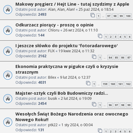
Makowy pręgierz / Hejt Line - tutaj szydzimy z Apple
Ostatni post autor:
Alan, Alan, Alan!
«
25 paź 2024, o 18:54
Odpowiedzi:
2493
1
97
98
99
100
…
Odkurzacz piorący - proszę o opinie
Ostatni post autor:
Chloru
«
26 wrz 2024, o 11:10
Odpowiedzi:
144
1
2
3
4
5
6
I jeszcze słówko do projektu 'fotoradarowego'
Ostatni post autor:
FUX
«
19 kwie 2024, o 11:32
Odpowiedzi:
2162
1
84
85
86
87
…
Ekonomia praktyczna w pigułce czyli o kryzysie
strasznym
Ostatni post autor:
Bilex
«
9 lut 2024, o 12:37
Odpowiedzi:
4031
1
159
160
161
162
…
Majster-sztyk czyli Bob Budowniczy radzi...
Ostatni post autor:
busik
«
2 lut 2024, o 19:09
Odpowiedzi:
2454
1
96
97
98
99
…
Wesołych Świąt Bożego Narodzenia oraz owocnego
Nowego Roku!!
Ostatni post autor:
ptk22
«
1 sty 2024, o 00:04
Odpowiedzi:
131
1
2
3
4
5
6