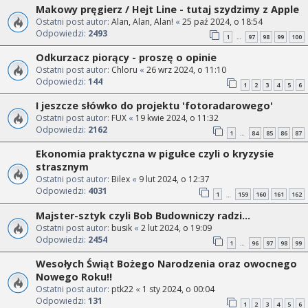
Makowy pręgierz / Hejt Line - tutaj szydzimy z Apple
Ostatni post autor:
Alan, Alan, Alan!
«
25 paź 2024, o 18:54
Odpowiedzi:
2493
1
97
98
99
100
…
Odkurzacz piorący - proszę o opinie
Ostatni post autor:
Chloru
«
26 wrz 2024, o 11:10
Odpowiedzi:
144
1
2
3
4
5
6
I jeszcze słówko do projektu 'fotoradarowego'
Ostatni post autor:
FUX
«
19 kwie 2024, o 11:32
Odpowiedzi:
2162
1
84
85
86
87
…
Ekonomia praktyczna w pigułce czyli o kryzysie
strasznym
Ostatni post autor:
Bilex
«
9 lut 2024, o 12:37
Odpowiedzi:
4031
1
159
160
161
162
…
Majster-sztyk czyli Bob Budowniczy radzi...
Ostatni post autor:
busik
«
2 lut 2024, o 19:09
Odpowiedzi:
2454
1
96
97
98
99
…
Wesołych Świąt Bożego Narodzenia oraz owocnego
Nowego Roku!!
Ostatni post autor:
ptk22
«
1 sty 2024, o 00:04
Odpowiedzi:
131
1
2
3
4
5
6