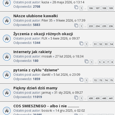
Ostatni post autor:
kazia
«
28 maja 2026, o 13:14
Odpowiedzi:
2708
1
106
107
108
109
…
NAsze ulubione kawałki
Ostatni post autor:
Piter 35
«
9 kwie 2026, o 17:39
Odpowiedzi:
5883
1
233
234
235
236
…
Życzenia z okazji różnych okazji
Ostatni post autor:
FUX
«
5 kwie 2026, o 09:37
Odpowiedzi:
1344
1
51
52
53
54
…
Internety jak rakiety
Ostatni post autor:
rrosiak
«
27 lut 2026, o 18:34
Odpowiedzi:
180
1
5
6
7
8
…
pytania z cyklu "dziwne"
Ostatni post autor:
danikl
«
5 lut 2026, o 23:09
Odpowiedzi:
1859
1
72
73
74
75
…
Piękny dzień dziś mamy
Ostatni post autor:
jarmaj
«
31 sty 2026, o 09:27
Odpowiedzi:
11019
1
438
439
440
441
…
COS SMIESZNEGO - albo i nie ...........
Ostatni post autor:
boss-ki
«
14 gru 2025, o 02:02
Odpowiedzi:
21085