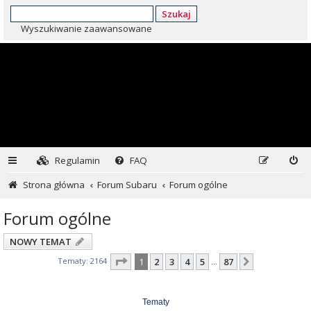
Szukaj
Wyszukiwanie zaawansowane
Regulamin
FAQ
Strona główna
Forum Subaru
Forum ogólne
Forum ogólne
NOWY TEMAT
Strona
1
z
87
Tematy: 2164
1
2
3
4
5
87
Następna
…
Tematy