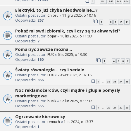
1
841
842
843
844
…
Elektryki, to już chyba nieodwołalne...?
Ostatni post autor:
Chloru
«
11 gru 2025, o 10:16
Odpowiedzi:
267
1
8
9
10
11
…
Pokaż mi swój zbiornik, czyli czy są tu akwaryści?
Ostatni post autor:
bojar
«
10 lis 2025, o 11:03
Odpowiedzi:
7
Pomarzyć zawsze można...
Ostatni post autor:
FUX
«
6 lis 2025, o 19:30
Odpowiedzi:
160
1
4
5
6
7
…
Światy równoległe... czyli seriale
Ostatni post autor:
FUX
«
29 wrz 2025, o 07:18
Odpowiedzi:
866
1
32
33
34
35
…
Noc reklamożerców, czyli mądre i głupie pomysły
marketingowe
Ostatni post autor:
busik
«
12 lut 2025, o 11:32
Odpowiedzi:
555
1
20
21
22
23
…
Ogrzewanie kierownicy
Ostatni post autor:
remuch
«
1 lis 2024, o 13:37
Odpowiedzi:
1