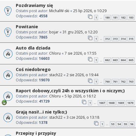
Pozdrawiamy się
Ostatni post autor:
MichalW-ski
«
25 lip 2026, o 10:29
Odpowiedzi:
4558
1
180
181
182
183
…
Powitanie
Ostatni post autor:
bojar
«
31 gru 2025, o 12:20
Odpowiedzi:
7865
1
312
313
314
315
…
Auto dla dziada
Ostatni post autor:
Chloru
«
7 sie 2026, o 17:55
Odpowiedzi:
16603
1
662
663
664
665
…
Coś niedobrego
Ostatni post autor:
stach22
«
2 sie 2026, o 19:44
Odpowiedzi:
19070
1
760
761
762
763
…
Raport dobowy,czyli 24h o wszystkim i o niczym;)
Ostatni post autor:
Chloru
«
5 lip 2026, o 16:12
Odpowiedzi:
41729
1
1667
1668
1669
1670
…
Grają nasi!...i nie tylko;)
Ostatni post autor:
stach22
«
3 cze 2026, o 13:18
Odpowiedzi:
1378
1
53
54
55
56
…
Przepisy i przypisy