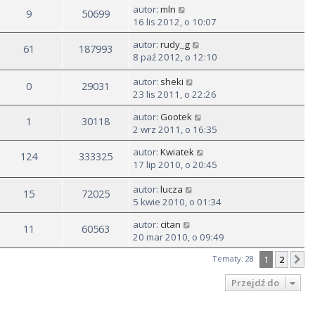
autor:
mln
9
50699
16 lis 2012, o 10:07
autor:
rudy_g
61
187993
8 paź 2012, o 12:10
autor:
sheki
0
29031
23 lis 2011, o 22:26
autor:
Gootek
1
30118
2 wrz 2011, o 16:35
autor:
Kwiatek
124
333325
17 lip 2010, o 20:45
autor:
lucza
15
72025
5 kwie 2010, o 01:34
autor:
citan
11
60563
20 mar 2010, o 09:49
Tematy: 28
1
2
N
Przejdź do