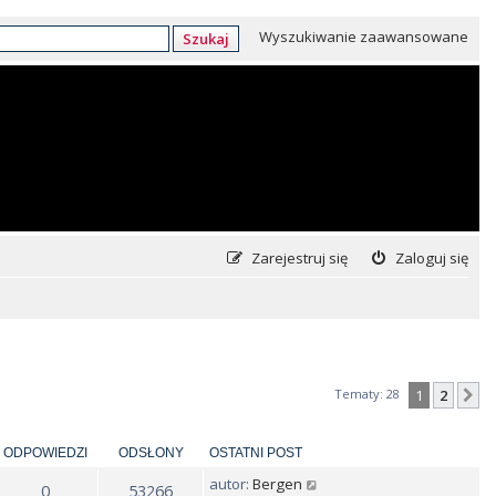
Wyszukiwanie zaawansowane
Szukaj
Zarejestruj się
Zaloguj się
Tematy: 28
1
2
N
ODPOWIEDZI
ODSŁONY
OSTATNI POST
autor:
Bergen
0
53266