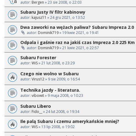
autor:
Bergen
» 23 sie 2008, o 22:03
Subaru Justy IV filtr kabinowy
autor:
kajusz11
» 24 gru 2021, o 13:52
Dwa zaworki na wężach paliwa? Subaru Impreza 2.0
autor:
Dominik719
» 19 kwie 2021, o 19:41
Odpala i gaśnie raz na jakiś czas Impreza 2.0 225 Km 
autor:
Dominik719
» 21 kwie 2021, o 22:57
Subaru Forester
autor:
WiS
» 21 lut 2008, o 23:29
Czego nie wolno w Subaru
autor:
Virus12
» 9 sie 2009, o 16:54
Technika jazdy - literatura.
autor:
vibowit
» 9 maja 2008, o 10:23
Subaru Libero
autor:
Fido__
» 24 lut 2008, o 19:34
Ile palą Subaru i czemu amerykańskie mniej?
autor:
WiS
» 13 lip 2008, o 19:02