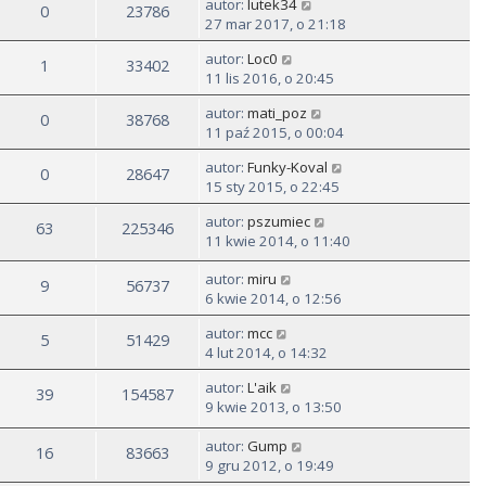
autor:
lutek34
0
23786
27 mar 2017, o 21:18
autor:
Loc0
1
33402
11 lis 2016, o 20:45
autor:
mati_poz
0
38768
11 paź 2015, o 00:04
autor:
Funky-Koval
0
28647
15 sty 2015, o 22:45
autor:
pszumiec
63
225346
11 kwie 2014, o 11:40
autor:
miru
9
56737
6 kwie 2014, o 12:56
autor:
mcc
5
51429
4 lut 2014, o 14:32
autor:
L'aik
39
154587
9 kwie 2013, o 13:50
autor:
Gump
16
83663
9 gru 2012, o 19:49