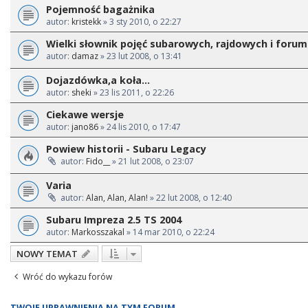
Pojemność bagażnika
autor:
kristekk
» 3 sty 2010, o 22:27
Wielki słownik pojęć subarowych, rajdowych i foru
autor:
damaz
» 23 lut 2008, o 13:41
Dojazdówka,a koła...
autor:
sheki
» 23 lis 2011, o 22:26
Ciekawe wersje
autor:
jano86
» 24 lis 2010, o 17:47
Powiew historii - Subaru Legacy
autor:
Fido__
» 21 lut 2008, o 23:07
Varia
autor:
Alan, Alan, Alan!
» 22 lut 2008, o 12:40
Subaru Impreza 2.5 TS 2004
autor:
Markosszakal
» 14 mar 2010, o 22:24
NOWY TEMAT
Wróć do wykazu forów
TWOJE UPRAWNIENIA NA TYM FORUM