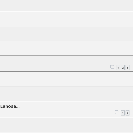
1
2
3
Lanosa...
1
2