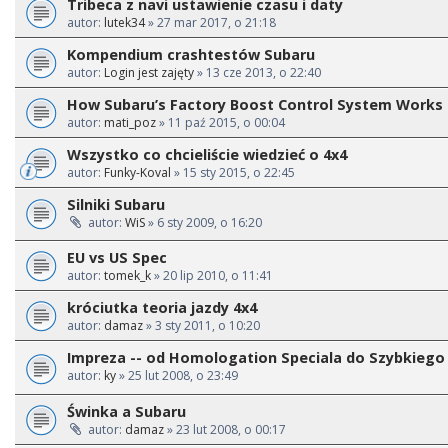
Tribeca z navi ustawienie czasu i daty
autor:
lutek34
» 27 mar 2017, o 21:18
Kompendium crashtestów Subaru
autor:
Login jest zajęty
» 13 cze 2013, o 22:40
How Subaru’s Factory Boost Control System Works
autor:
mati_poz
» 11 paź 2015, o 00:04
Wszystko co chcieliście wiedzieć o 4x4
autor:
Funky-Koval
» 15 sty 2015, o 22:45
Silniki Subaru
autor:
WiS
» 6 sty 2009, o 16:20
EU vs US Spec
autor:
tomek_k
» 20 lip 2010, o 11:41
króciutka teoria jazdy 4x4
autor:
damaz
» 3 sty 2011, o 10:20
Impreza -- od Homologation Speciala do Szybkiego 
autor:
ky
» 25 lut 2008, o 23:49
Świnka a Subaru
autor:
damaz
» 23 lut 2008, o 00:17