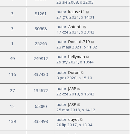
23 sie 2008, o 22:03
autor:
kajusz11
3
81261
27 gru 2021, o 14:01
autor:
Antoni1
3
30568
17 cze 2021, o 23:42
autor:
Dominik719
1
25246
23 maja 2021, o 11:02
autor:
bellyman
49
249812
29 sty 2021, o 10:44
autor:
Doron
116
337430
3 gru 2020, o 15:10
autor:
JARP
27
134672
22 cze 2018, o 16:42
autor:
JARP
12
65080
25 mar 2018, o 14:12
autor:
euyot
139
332498
20 lip 2017, o 13:04