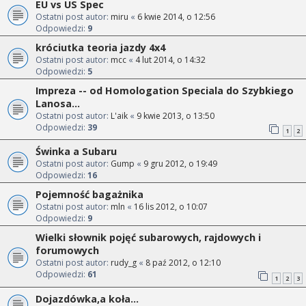
EU vs US Spec
Ostatni post autor:
miru
«
6 kwie 2014, o 12:56
Odpowiedzi:
9
króciutka teoria jazdy 4x4
Ostatni post autor:
mcc
«
4 lut 2014, o 14:32
Odpowiedzi:
5
Impreza -- od Homologation Speciala do Szybkiego
Lanosa...
Ostatni post autor:
L'aik
«
9 kwie 2013, o 13:50
Odpowiedzi:
39
1
2
Świnka a Subaru
Ostatni post autor:
Gump
«
9 gru 2012, o 19:49
Odpowiedzi:
16
Pojemność bagażnika
Ostatni post autor:
mln
«
16 lis 2012, o 10:07
Odpowiedzi:
9
Wielki słownik pojęć subarowych, rajdowych i
forumowych
Ostatni post autor:
rudy_g
«
8 paź 2012, o 12:10
Odpowiedzi:
61
1
2
3
Dojazdówka,a koła...