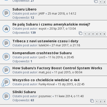
Odpowiedzi:
27
1
2
Subaru Libero
Ostatni post autor:
JARP
«
25 mar 2018, o 14:12
Odpowiedzi:
12
Ile palą Subaru i czemu amerykańskie mniej?
Ostatni post autor:
euyot
«
20 lip 2017, o 13:04
Odpowiedzi:
139
1
2
3
4
5
6
Tribeca z navi ustawienie czasu i daty
Ostatni post autor:
lutek34
«
27 mar 2017, o 21:18
Kompendium crashtestów Subaru
Ostatni post autor:
Loc0
«
11 lis 2016, o 20:45
Odpowiedzi:
1
How Subaru’s Factory Boost Control System Works
Ostatni post autor:
mati_poz
«
11 paź 2015, o 00:04
Wszystko co chcieliście wiedzieć o 4x4
Ostatni post autor:
Funky-Koval
«
15 sty 2015, o 22:45
Silniki Subaru
Ostatni post autor:
pszumiec
«
11 kwie 2014, o 11:40
Odpowiedzi:
63
1
2
3