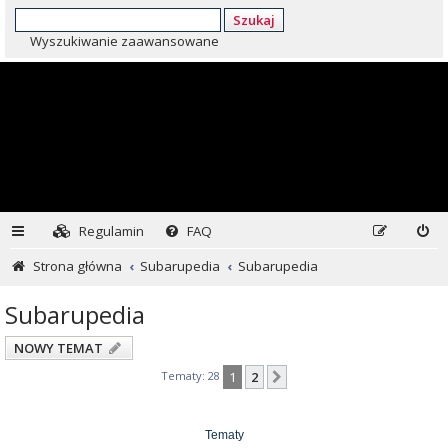
Szukaj
Wyszukiwanie zaawansowane
Regulamin
FAQ
Strona główna
Subarupedia
Subarupedia
Subarupedia
NOWY TEMAT
Tematy: 28
1
2
Następna
Tematy