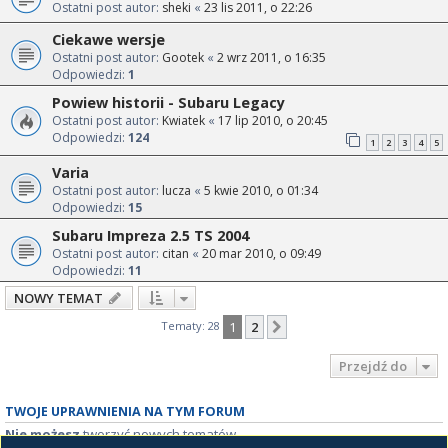
Ostatni post autor:
sheki
«
23 lis 2011, o 22:26
Ciekawe wersje
Ostatni post autor:
Gootek
«
2 wrz 2011, o 16:35
Odpowiedzi:
1
Powiew historii - Subaru Legacy
Ostatni post autor:
Kwiatek
«
17 lip 2010, o 20:45
Odpowiedzi:
124
1
2
3
4
5
Varia
Ostatni post autor:
lucza
«
5 kwie 2010, o 01:34
Odpowiedzi:
15
Subaru Impreza 2.5 TS 2004
Ostatni post autor:
citan
«
20 mar 2010, o 09:49
Odpowiedzi:
11
NOWY TEMAT
Tematy: 28
1
2
Następna
Przejdź do
TWOJE UPRAWNIENIA NA TYM FORUM
Nie możesz
tworzyć nowych tematów