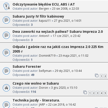
Odczytywanie błędów ECU, ABS i AT
Ostatni post autor:
Bergen
«
23 sie 2008, o 22:03
Subaru Justy IV filtr kabinowy
Ostatni post autor:
kajusz11
«
27 gru 2021, o 14:01
Odpowiedzi:
3
Dwa zaworki na wężach paliwa? Subaru Impreza 2.0
Ostatni post autor:
Antoni1
«
17 cze 2021, o 23:42
Odpowiedzi:
3
Odpala i gaśnie raz na jakiś czas Impreza 2.0 225 Km
2005 r
Ostatni post autor:
Dominik719
«
23 maja 2021, o 11:02
Odpowiedzi:
1
Subaru Forester
Ostatni post autor:
bellyman
«
29 sty 2021, o 10:44
Odpowiedzi:
49
1
2
Czego nie wolno w Subaru
Ostatni post autor:
Doron
«
3 gru 2020, o 15:10
Odpowiedzi:
116
1
2
3
4
5
Technika jazdy - literatura.
Ostatni post autor:
JARP
«
22 cze 2018, o 16:42