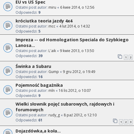
EU vs US Spec
Ostatni post autor:
miru
«
6 kwie 2014, o 12:56
Odpowiedzi:
9
króciutka teoria jazdy 4x4
Ostatni post autor:
mcc
«
4 lut 2014, o 14:32
Odpowiedzi:
5
Impreza -- od Homologation Speciala do Szybkiego
Lanosa...
Ostatni post autor:
L'aik
«
9 kwie 2013, o 13:50
Odpowiedzi:
39
1
2
Świnka a Subaru
Ostatni post autor:
Gump
«
9 gru 2012, o 19:49
Odpowiedzi:
16
Pojemność bagażnika
Ostatni post autor:
mln
«
16 lis 2012, o 10:07
Odpowiedzi:
9
Wielki słownik pojęć subarowych, rajdowych i
forumowych
Ostatni post autor:
rudy_g
«
8 paź 2012, o 12:10
Odpowiedzi:
61
1
2
3
Dojazdówka,a koła...