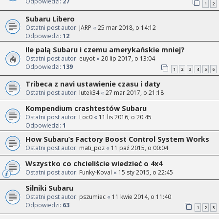
Odpowiedzi:
27
1
2
Subaru Libero
Ostatni post autor:
JARP
«
25 mar 2018, o 14:12
Odpowiedzi:
12
Ile palą Subaru i czemu amerykańskie mniej?
Ostatni post autor:
euyot
«
20 lip 2017, o 13:04
Odpowiedzi:
139
1
2
3
4
5
6
Tribeca z navi ustawienie czasu i daty
Ostatni post autor:
lutek34
«
27 mar 2017, o 21:18
Kompendium crashtestów Subaru
Ostatni post autor:
Loc0
«
11 lis 2016, o 20:45
Odpowiedzi:
1
How Subaru’s Factory Boost Control System Works
Ostatni post autor:
mati_poz
«
11 paź 2015, o 00:04
Wszystko co chcieliście wiedzieć o 4x4
Ostatni post autor:
Funky-Koval
«
15 sty 2015, o 22:45
Silniki Subaru
Ostatni post autor:
pszumiec
«
11 kwie 2014, o 11:40
Odpowiedzi:
63
1
2
3