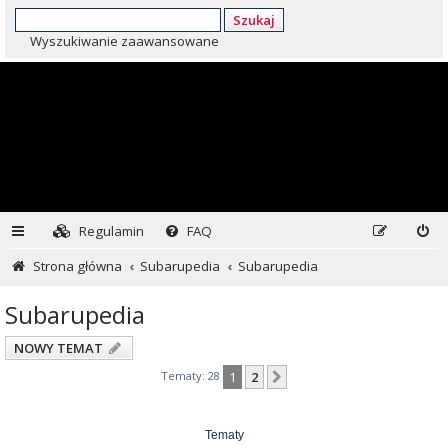
Szukaj
Wyszukiwanie zaawansowane
Regulamin
FAQ
Strona główna
Subarupedia
Subarupedia
Subarupedia
NOWY TEMAT
Tematy: 28
1
2
Następna
Tematy