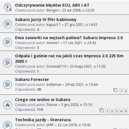
Odczytywanie błędów ECU, ABS i AT
Ostatni post autor:
Bergen
«
23 sie 2008, o 22:03
Subaru Justy IV filtr kabinowy
Ostatni post autor:
kajusz11
«
27 gru 2021, o 14:01
Odpowiedzi:
3
Dwa zaworki na wężach paliwa? Subaru Impreza 2.0
Ostatni post autor:
Antoni1
«
17 cze 2021, o 23:42
Odpowiedzi:
3
Odpala i gaśnie raz na jakiś czas Impreza 2.0 225 Km
2005 r
Ostatni post autor:
Dominik719
«
23 maja 2021, o 11:02
Odpowiedzi:
1
Subaru Forester
Ostatni post autor:
bellyman
«
29 sty 2021, o 10:44
Odpowiedzi:
49
1
2
Czego nie wolno w Subaru
Ostatni post autor:
Doron
«
3 gru 2020, o 15:10
Odpowiedzi:
116
1
2
3
4
5
Technika jazdy - literatura.
Ostatni post autor:
JARP
«
22 cze 2018, o 16:42