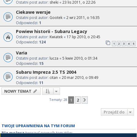
Ostatni post autor:
sheki
«
23 lis 2011, o 22:26
Ciekawe wersje
Ostatni post autor:
Gootek
«
2 wrz 2011, o 16:35
Odpowiedzi:
1
Powiew historii - Subaru Legacy
Ostatni post autor:
Kwiatek
«
17 lip 2010, o 20:45
Odpowiedzi:
124
1
2
3
4
5
Varia
Ostatni post autor:
lucza
«
5 kwie 2010, o 01:34
Odpowiedzi:
15
Subaru Impreza 2.5 TS 2004
Ostatni post autor:
citan
«
20 mar 2010, o 09:49
Odpowiedzi:
11
NOWY TEMAT
Tematy: 28
1
2
Następna
Przejdź do
TWOJE UPRAWNIENIA NA TYM FORUM
Nie możesz
tworzyć nowych tematów