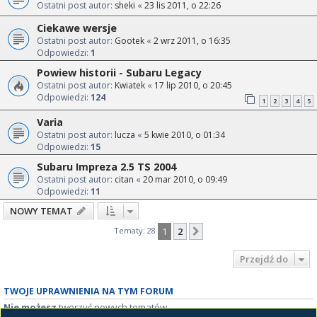
Ostatni post autor:
sheki
«
23 lis 2011, o 22:26
Ciekawe wersje
Ostatni post autor:
Gootek
«
2 wrz 2011, o 16:35
Odpowiedzi:
1
Powiew historii - Subaru Legacy
Ostatni post autor:
Kwiatek
«
17 lip 2010, o 20:45
Odpowiedzi:
124
1
2
3
4
5
Varia
Ostatni post autor:
lucza
«
5 kwie 2010, o 01:34
Odpowiedzi:
15
Subaru Impreza 2.5 TS 2004
Ostatni post autor:
citan
«
20 mar 2010, o 09:49
Odpowiedzi:
11
NOWY TEMAT
Tematy: 28
1
2
Następna
Przejdź do
TWOJE UPRAWNIENIA NA TYM FORUM
Nie możesz
tworzyć nowych tematów