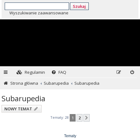
Szukaj
Wyszukiwanie zaawansowane
Regulamin
FAQ
Strona główna
Subarupedia
Subarupedia
Subarupedia
NOWY TEMAT
Tematy: 28
1
2
Następna
Tematy