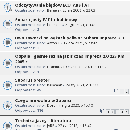
Odczytywanie błędów ECU, ABS i AT
Ostatni post autor:
Bergen
«
23 sie 2008, o 22:03
Subaru Justy IV filtr kabinowy
Ostatni post autor:
kajusz11
«
27 gru 2021, o 14:01
Odpowiedzi:
3
Dwa zaworki na wężach paliwa? Subaru Impreza 2.0
Ostatni post autor:
Antoni1
«
17 cze 2021, o 23:42
Odpowiedzi:
3
Odpala i gaśnie raz na jakiś czas Impreza 2.0 225 Km
2005 r
Ostatni post autor:
Dominik719
«
23 maja 2021, o 11:02
Odpowiedzi:
1
Subaru Forester
Ostatni post autor:
bellyman
«
29 sty 2021, o 10:44
Odpowiedzi:
49
1
2
Czego nie wolno w Subaru
Ostatni post autor:
Doron
«
3 gru 2020, o 15:10
Odpowiedzi:
116
1
2
3
4
5
Technika jazdy - literatura.
Ostatni post autor:
JARP
«
22 cze 2018, o 16:42