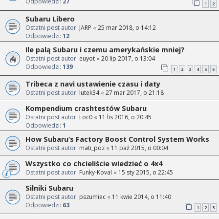
Odpowiedzi:
27
1
2
Subaru Libero
Ostatni post autor:
JARP
«
25 mar 2018, o 14:12
Odpowiedzi:
12
Ile palą Subaru i czemu amerykańskie mniej?
Ostatni post autor:
euyot
«
20 lip 2017, o 13:04
Odpowiedzi:
139
1
2
3
4
5
6
Tribeca z navi ustawienie czasu i daty
Ostatni post autor:
lutek34
«
27 mar 2017, o 21:18
Kompendium crashtestów Subaru
Ostatni post autor:
Loc0
«
11 lis 2016, o 20:45
Odpowiedzi:
1
How Subaru’s Factory Boost Control System Works
Ostatni post autor:
mati_poz
«
11 paź 2015, o 00:04
Wszystko co chcieliście wiedzieć o 4x4
Ostatni post autor:
Funky-Koval
«
15 sty 2015, o 22:45
Silniki Subaru
Ostatni post autor:
pszumiec
«
11 kwie 2014, o 11:40
Odpowiedzi:
63
1
2
3