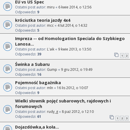
EU vs US Spec
Ostatni post autor:
miru
«
6 kwie 2014, o 12:56
Odpowiedzi:
9
króciutka teoria jazdy 4x4
Ostatni post autor:
mcc
«
4 lut 2014, o 14:32
Odpowiedzi:
5
Impreza -- od Homologation Speciala do Szybkiego
Lanosa...
Ostatni post autor:
L'aik
«
9 kwie 2013, o 13:50
Odpowiedzi:
39
1
2
Świnka a Subaru
Ostatni post autor:
Gump
«
9 gru 2012, o 19:49
Odpowiedzi:
16
Pojemność bagażnika
Ostatni post autor:
mln
«
16 lis 2012, o 10:07
Odpowiedzi:
9
Wielki słownik pojęć subarowych, rajdowych i
forumowych
Ostatni post autor:
rudy_g
«
8 paź 2012, o 12:10
Odpowiedzi:
61
1
2
3
Dojazdówka,a koła...