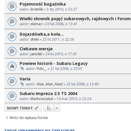
Pojemność bagażnika
autor:
kristekk
» 3 sty 2010, o 22:27
Wielki słownik pojęć subarowych, rajdowych i foru
autor:
damaz
» 23 lut 2008, o 13:41
Dojazdówka,a koła...
autor:
sheki
» 23 lis 2011, o 22:26
Ciekawe wersje
autor:
jano86
» 24 lis 2010, o 17:47
Powiew historii - Subaru Legacy
autor:
Fido__
» 21 lut 2008, o 23:07
Varia
autor:
Alan, Alan, Alan!
» 22 lut 2008, o 12:40
Subaru Impreza 2.5 TS 2004
autor:
Markosszakal
» 14 mar 2010, o 22:24
NOWY TEMAT
Wróć do wykazu forów
TWOJE UPRAWNIENIA NA TYM FORUM