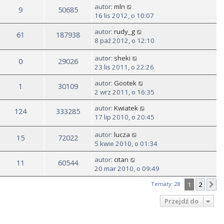
autor:
mln
9
50685
16 lis 2012, o 10:07
autor:
rudy_g
61
187938
8 paź 2012, o 12:10
autor:
sheki
0
29026
23 lis 2011, o 22:26
autor:
Gootek
1
30109
2 wrz 2011, o 16:35
autor:
Kwiatek
124
333285
17 lip 2010, o 20:45
autor:
lucza
15
72022
5 kwie 2010, o 01:34
autor:
citan
11
60544
20 mar 2010, o 09:49
Tematy: 28
1
2
N
Przejdź do