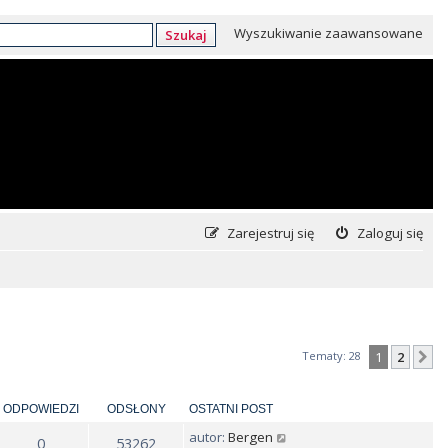
Wyszukiwanie zaawansowane
Szukaj
Zarejestruj się
Zaloguj się
Tematy: 28
1
2
N
ODPOWIEDZI
ODSŁONY
OSTATNI POST
autor:
Bergen
0
53262