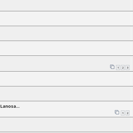
1
2
3
Lanosa...
1
2