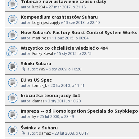
Tribeca z navi ustawienie czasu i daty
autor:
lutek34
» 27 mar 2017, o 21:18
Kompendium crashtestów Subaru
autor:
Login jest zajęty
» 13 cze 2013, o 22:40
How Subaru’s Factory Boost Control System Works
autor:
mati_poz
» 11 paź 2015, o 00:04
Wszystko co chcieliście wiedzieć o 4x4
autor:
Funky-Koval
» 15 sty 2015, o 22:45
Silniki Subaru
autor:
WiS
» 6 sty 2009, o 16:20
EU vs US Spec
autor:
tomek_k
» 20 lip 2010, o 11:41
króciutka teoria jazdy 4x4
autor:
damaz
» 3 sty 2011, o 10:20
Impreza -- od Homologation Speciala do Szybkiego 
autor:
ky
» 25 lut 2008, o 23:49
Świnka a Subaru
autor:
damaz
» 23 lut 2008, o 00:17