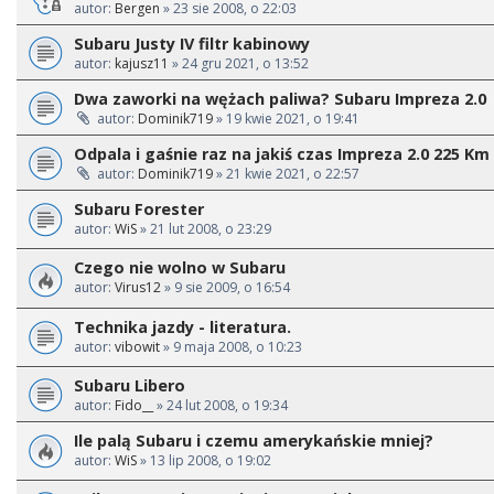
autor:
Bergen
» 23 sie 2008, o 22:03
Subaru Justy IV filtr kabinowy
autor:
kajusz11
» 24 gru 2021, o 13:52
Dwa zaworki na wężach paliwa? Subaru Impreza 2.0
autor:
Dominik719
» 19 kwie 2021, o 19:41
Odpala i gaśnie raz na jakiś czas Impreza 2.0 225 Km 
autor:
Dominik719
» 21 kwie 2021, o 22:57
Subaru Forester
autor:
WiS
» 21 lut 2008, o 23:29
Czego nie wolno w Subaru
autor:
Virus12
» 9 sie 2009, o 16:54
Technika jazdy - literatura.
autor:
vibowit
» 9 maja 2008, o 10:23
Subaru Libero
autor:
Fido__
» 24 lut 2008, o 19:34
Ile palą Subaru i czemu amerykańskie mniej?
autor:
WiS
» 13 lip 2008, o 19:02