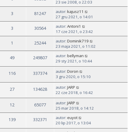
23 sie 2008, o 22:03
autor:
kajusz11
3
81247
27 gru 2021, o 14:01
autor:
Antoni1
3
30564
17 cze 2021, o 23:42
autor:
Dominik719
1
25244
23 maja 2021, o 11:02
autor:
bellyman
49
249807
29 sty 2021, o 10:44
autor:
Doron
116
337374
3 gru 2020, o 15:10
autor:
JARP
27
134628
22 cze 2018, o 16:42
autor:
JARP
12
65077
25 mar 2018, o 14:12
autor:
euyot
139
332371
20 lip 2017, o 13:04