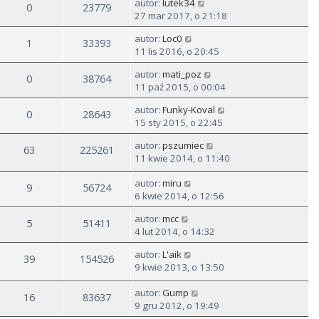
autor:
lutek34
0
23779
27 mar 2017, o 21:18
autor:
Loc0
1
33393
11 lis 2016, o 20:45
autor:
mati_poz
0
38764
11 paź 2015, o 00:04
autor:
Funky-Koval
0
28643
15 sty 2015, o 22:45
autor:
pszumiec
63
225261
11 kwie 2014, o 11:40
autor:
miru
9
56724
6 kwie 2014, o 12:56
autor:
mcc
5
51411
4 lut 2014, o 14:32
autor:
L'aik
39
154526
9 kwie 2013, o 13:50
autor:
Gump
16
83637
9 gru 2012, o 19:49