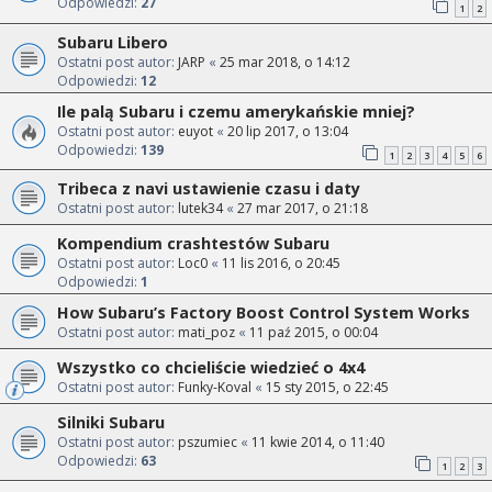
Odpowiedzi:
27
1
2
Subaru Libero
Ostatni post autor:
JARP
«
25 mar 2018, o 14:12
Odpowiedzi:
12
Ile palą Subaru i czemu amerykańskie mniej?
Ostatni post autor:
euyot
«
20 lip 2017, o 13:04
Odpowiedzi:
139
1
2
3
4
5
6
Tribeca z navi ustawienie czasu i daty
Ostatni post autor:
lutek34
«
27 mar 2017, o 21:18
Kompendium crashtestów Subaru
Ostatni post autor:
Loc0
«
11 lis 2016, o 20:45
Odpowiedzi:
1
How Subaru’s Factory Boost Control System Works
Ostatni post autor:
mati_poz
«
11 paź 2015, o 00:04
Wszystko co chcieliście wiedzieć o 4x4
Ostatni post autor:
Funky-Koval
«
15 sty 2015, o 22:45
Silniki Subaru
Ostatni post autor:
pszumiec
«
11 kwie 2014, o 11:40
Odpowiedzi:
63
1
2
3