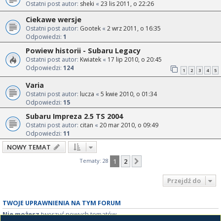
Ostatni post autor:
sheki
«
23 lis 2011, o 22:26
Ciekawe wersje
Ostatni post autor:
Gootek
«
2 wrz 2011, o 16:35
Odpowiedzi:
1
Powiew historii - Subaru Legacy
Ostatni post autor:
Kwiatek
«
17 lip 2010, o 20:45
Odpowiedzi:
124
1
2
3
4
5
Varia
Ostatni post autor:
lucza
«
5 kwie 2010, o 01:34
Odpowiedzi:
15
Subaru Impreza 2.5 TS 2004
Ostatni post autor:
citan
«
20 mar 2010, o 09:49
Odpowiedzi:
11
NOWY TEMAT
Tematy: 28
1
2
Następna
Przejdź do
TWOJE UPRAWNIENIA NA TYM FORUM
Nie możesz
tworzyć nowych tematów