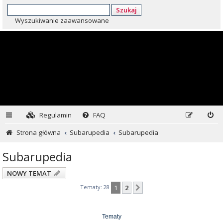
Szukaj
Wyszukiwanie zaawansowane
Regulamin
FAQ
Strona główna
Subarupedia
Subarupedia
Subarupedia
NOWY TEMAT
Tematy: 28
1
2
Następna
Tematy