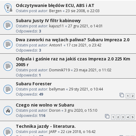
Odczytywanie błędów ECU, ABS i AT
Ostatni post autor:
Bergen
«
23 sie 2008, o 22:03
Subaru Justy IV filtr kabinowy
Ostatni post autor:
kajusz11
«
27 gru 2021, o 14:01
Odpowiedzi:
3
Dwa zaworki na wężach paliwa? Subaru Impreza 2.0
Ostatni post autor:
Antoni1
«
17 cze 2021, o 23:42
Odpowiedzi:
3
Odpala i gaśnie raz na jakiś czas Impreza 2.0 225 Km
2005 r
Ostatni post autor:
Dominik719
«
23 maja 2021, o 11:02
Odpowiedzi:
1
Subaru Forester
Ostatni post autor:
bellyman
«
29 sty 2021, o 10:44
Odpowiedzi:
49
1
2
Czego nie wolno w Subaru
Ostatni post autor:
Doron
«
3 gru 2020, o 15:10
Odpowiedzi:
116
1
2
3
4
5
Technika jazdy - literatura.
Ostatni post autor:
JARP
«
22 cze 2018, o 16:42