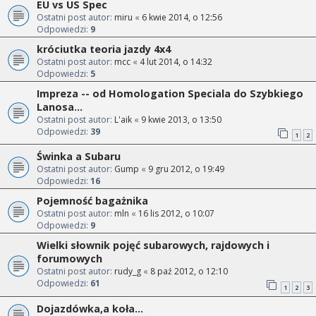
EU vs US Spec
Ostatni post autor:
miru
«
6 kwie 2014, o 12:56
Odpowiedzi:
9
króciutka teoria jazdy 4x4
Ostatni post autor:
mcc
«
4 lut 2014, o 14:32
Odpowiedzi:
5
Impreza -- od Homologation Speciala do Szybkiego
Lanosa...
Ostatni post autor:
L'aik
«
9 kwie 2013, o 13:50
Odpowiedzi:
39
1
2
Świnka a Subaru
Ostatni post autor:
Gump
«
9 gru 2012, o 19:49
Odpowiedzi:
16
Pojemność bagażnika
Ostatni post autor:
mln
«
16 lis 2012, o 10:07
Odpowiedzi:
9
Wielki słownik pojęć subarowych, rajdowych i
forumowych
Ostatni post autor:
rudy_g
«
8 paź 2012, o 12:10
Odpowiedzi:
61
1
2
3
Dojazdówka,a koła...