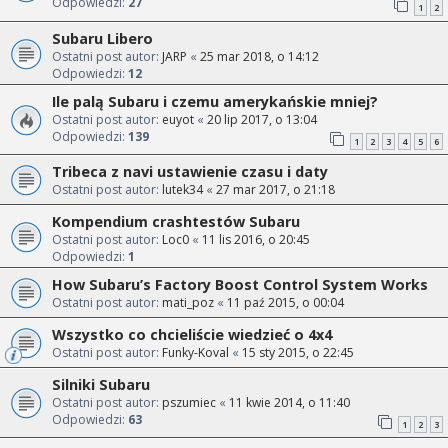
Odpowiedzi:
27
1
2
Subaru Libero
Ostatni post autor:
JARP
«
25 mar 2018, o 14:12
Odpowiedzi:
12
Ile palą Subaru i czemu amerykańskie mniej?
Ostatni post autor:
euyot
«
20 lip 2017, o 13:04
Odpowiedzi:
139
1
2
3
4
5
6
Tribeca z navi ustawienie czasu i daty
Ostatni post autor:
lutek34
«
27 mar 2017, o 21:18
Kompendium crashtestów Subaru
Ostatni post autor:
Loc0
«
11 lis 2016, o 20:45
Odpowiedzi:
1
How Subaru’s Factory Boost Control System Works
Ostatni post autor:
mati_poz
«
11 paź 2015, o 00:04
Wszystko co chcieliście wiedzieć o 4x4
Ostatni post autor:
Funky-Koval
«
15 sty 2015, o 22:45
Silniki Subaru
Ostatni post autor:
pszumiec
«
11 kwie 2014, o 11:40
Odpowiedzi:
63
1
2
3