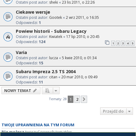
Ostatni post autor:
sheki
«
23 lis 2011, o 22:26
Ciekawe wersje
Ostatni post autor:
Gootek
«
2 wrz 2011, o 16:35
Odpowiedzi:
1
Powiew historii - Subaru Legacy
Ostatni post autor:
Kwiatek
«
17 lip 2010, o 20:45
Odpowiedzi:
124
1
2
3
4
5
Varia
Ostatni post autor:
lucza
«
5 kwie 2010, o 01:34
Odpowiedzi:
15
Subaru Impreza 2.5 TS 2004
Ostatni post autor:
citan
«
20 mar 2010, o 09:49
Odpowiedzi:
11
NOWY TEMAT
Tematy: 28
1
2
Następna
Przejdź do
TWOJE UPRAWNIENIA NA TYM FORUM
Nie możesz
tworzyć nowych tematów