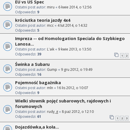
EU vs US Spec
Ostatni post autor:
miru
«
6 kwie 2014, o 12:56
Odpowiedzi:
9
króciutka teoria jazdy 4x4
Ostatni post autor:
mcc
«
4 lut 2014, o 14:32
Odpowiedzi:
5
Impreza -- od Homologation Speciala do Szybkiego
Lanosa...
Ostatni post autor:
L'aik
«
9 kwie 2013, o 13:50
Odpowiedzi:
39
1
2
Świnka a Subaru
Ostatni post autor:
Gump
«
9 gru 2012, o 19:49
Odpowiedzi:
16
Pojemność bagażnika
Ostatni post autor:
mln
«
16 lis 2012, o 10:07
Odpowiedzi:
9
Wielki słownik pojęć subarowych, rajdowych i
forumowych
Ostatni post autor:
rudy_g
«
8 paź 2012, o 12:10
Odpowiedzi:
61
1
2
3
Dojazdówka,a koła...