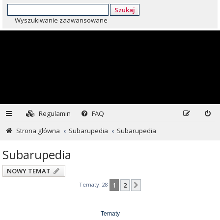
Szukaj
Wyszukiwanie zaawansowane
Regulamin
FAQ
Strona główna
Subarupedia
Subarupedia
Subarupedia
NOWY TEMAT
Tematy: 28
1
2
Następna
Tematy