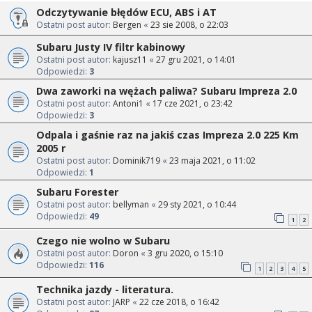
Odczytywanie błędów ECU, ABS i AT
Ostatni post autor:
Bergen
«
23 sie 2008, o 22:03
Subaru Justy IV filtr kabinowy
Ostatni post autor:
kajusz11
«
27 gru 2021, o 14:01
Odpowiedzi:
3
Dwa zaworki na wężach paliwa? Subaru Impreza 2.0
Ostatni post autor:
Antoni1
«
17 cze 2021, o 23:42
Odpowiedzi:
3
Odpala i gaśnie raz na jakiś czas Impreza 2.0 225 Km
2005 r
Ostatni post autor:
Dominik719
«
23 maja 2021, o 11:02
Odpowiedzi:
1
Subaru Forester
Ostatni post autor:
bellyman
«
29 sty 2021, o 10:44
Odpowiedzi:
49
1
2
Czego nie wolno w Subaru
Ostatni post autor:
Doron
«
3 gru 2020, o 15:10
Odpowiedzi:
116
1
2
3
4
5
Technika jazdy - literatura.
Ostatni post autor:
JARP
«
22 cze 2018, o 16:42