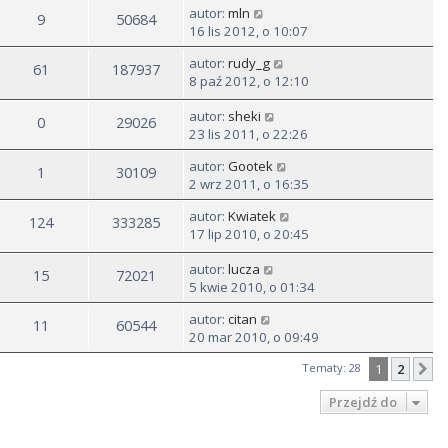
autor:
mln
9
50684
16 lis 2012, o 10:07
autor:
rudy_g
61
187937
8 paź 2012, o 12:10
autor:
sheki
0
29026
23 lis 2011, o 22:26
autor:
Gootek
1
30109
2 wrz 2011, o 16:35
autor:
Kwiatek
124
333285
17 lip 2010, o 20:45
autor:
lucza
15
72021
5 kwie 2010, o 01:34
autor:
citan
11
60544
20 mar 2010, o 09:49
Tematy: 28
1
2
N
Przejdź do