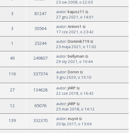
23 sie 2008, o 22:03
autor:
kajusz11
3
81247
27 gru 2021, o 14:01
autor:
Antoni1
3
30564
17 cze 2021, o 23:42
autor:
Dominik719
1
25244
23 maja 2021, o 11:02
autor:
bellyman
49
249807
29 sty 2021, o 10:44
autor:
Doron
116
337374
3 gru 2020, o 15:10
autor:
JARP
27
134628
22 cze 2018, o 16:42
autor:
JARP
12
65076
25 mar 2018, o 14:12
autor:
euyot
139
332370
20 lip 2017, o 13:04