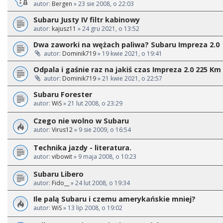
autor:
Bergen
» 23 sie 2008, o 22:03
Subaru Justy IV filtr kabinowy
autor:
kajusz11
» 24 gru 2021, o 13:52
Dwa zaworki na wężach paliwa? Subaru Impreza 2.0
autor:
Dominik719
» 19 kwie 2021, o 19:41
Odpala i gaśnie raz na jakiś czas Impreza 2.0 225 Km 
autor:
Dominik719
» 21 kwie 2021, o 22:57
Subaru Forester
autor:
WiS
» 21 lut 2008, o 23:29
Czego nie wolno w Subaru
autor:
Virus12
» 9 sie 2009, o 16:54
Technika jazdy - literatura.
autor:
vibowit
» 9 maja 2008, o 10:23
Subaru Libero
autor:
Fido__
» 24 lut 2008, o 19:34
Ile palą Subaru i czemu amerykańskie mniej?
autor:
WiS
» 13 lip 2008, o 19:02