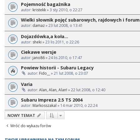
Pojemność bagażnika
autor:
kristekk
» 3 sty 2010, o 22:27
Wielki słownik pojęć subarowych, rajdowych i foru
autor:
damaz
» 23 lut 2008, o 13:41
Dojazdówka,a koła...
autor:
sheki
» 23 lis 2011, o 22:26
Ciekawe wersje
autor:
jano86
» 24 lis 2010, o 17:47
Powiew historii - Subaru Legacy
autor:
Fido__
» 21 lut 2008, o 23:07
Varia
autor:
Alan, Alan, Alan!
» 22 lut 2008, o 12:40
Subaru Impreza 2.5 TS 2004
autor:
Markosszakal
» 14 mar 2010, o 22:24
NOWY TEMAT
Wróć do wykazu forów
TWOJE UPRAWNIENIA NA TYM FORUM