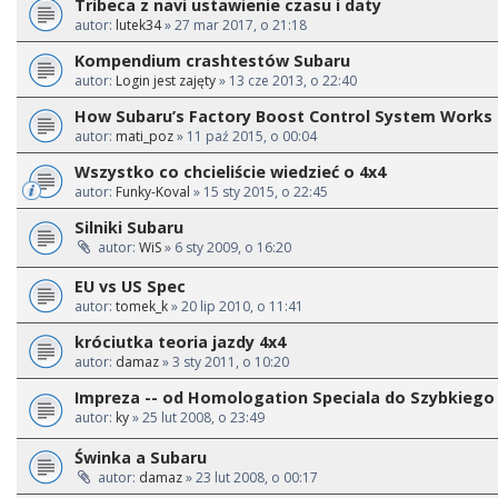
Tribeca z navi ustawienie czasu i daty
autor:
lutek34
» 27 mar 2017, o 21:18
Kompendium crashtestów Subaru
autor:
Login jest zajęty
» 13 cze 2013, o 22:40
How Subaru’s Factory Boost Control System Works
autor:
mati_poz
» 11 paź 2015, o 00:04
Wszystko co chcieliście wiedzieć o 4x4
autor:
Funky-Koval
» 15 sty 2015, o 22:45
Silniki Subaru
autor:
WiS
» 6 sty 2009, o 16:20
EU vs US Spec
autor:
tomek_k
» 20 lip 2010, o 11:41
króciutka teoria jazdy 4x4
autor:
damaz
» 3 sty 2011, o 10:20
Impreza -- od Homologation Speciala do Szybkiego 
autor:
ky
» 25 lut 2008, o 23:49
Świnka a Subaru
autor:
damaz
» 23 lut 2008, o 00:17