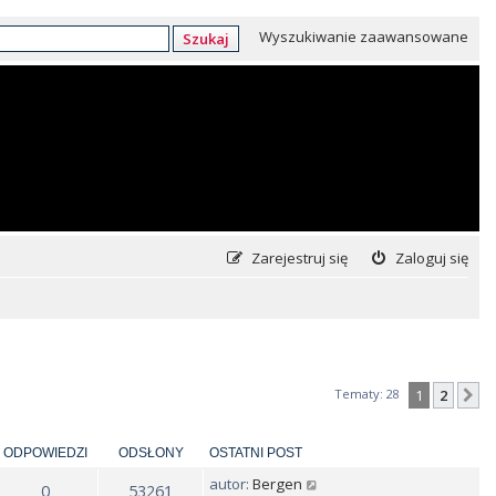
Wyszukiwanie zaawansowane
Szukaj
Zarejestruj się
Zaloguj się
Tematy: 28
1
2
N
ODPOWIEDZI
ODSŁONY
OSTATNI POST
autor:
Bergen
0
53261