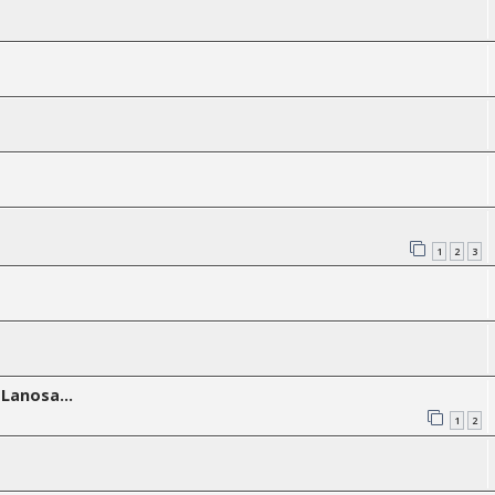
1
2
3
Lanosa...
1
2