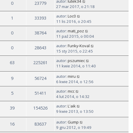
autor:
lutek34
0
23779
27 mar 2017, o 21:18
autor:
Loc0
1
33393
11 lis 2016, o 20:45
autor:
mati_poz
0
38764
11 paź 2015, o 00:04
autor:
Funky-Koval
0
28643
15 sty 2015, o 22:45
autor:
pszumiec
63
225261
11 kwie 2014, o 11:40
autor:
miru
9
56724
6 kwie 2014, o 12:56
autor:
mcc
5
51411
4 lut 2014, o 14:32
autor:
L'aik
39
154526
9 kwie 2013, o 13:50
autor:
Gump
16
83637
9 gru 2012, o 19:49