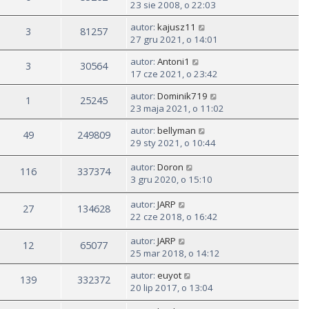
23 sie 2008, o 22:03
autor:
kajusz11
3
81257
27 gru 2021, o 14:01
autor:
Antoni1
3
30564
17 cze 2021, o 23:42
autor:
Dominik719
1
25245
23 maja 2021, o 11:02
autor:
bellyman
49
249809
29 sty 2021, o 10:44
autor:
Doron
116
337374
3 gru 2020, o 15:10
autor:
JARP
27
134628
22 cze 2018, o 16:42
autor:
JARP
12
65077
25 mar 2018, o 14:12
autor:
euyot
139
332372
20 lip 2017, o 13:04