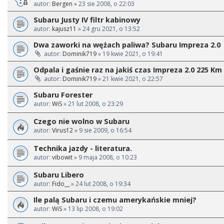
autor:
Bergen
» 23 sie 2008, o 22:03
Subaru Justy IV filtr kabinowy
autor:
kajusz11
» 24 gru 2021, o 13:52
Dwa zaworki na wężach paliwa? Subaru Impreza 2.0
autor:
Dominik719
» 19 kwie 2021, o 19:41
Odpala i gaśnie raz na jakiś czas Impreza 2.0 225 Km 
autor:
Dominik719
» 21 kwie 2021, o 22:57
Subaru Forester
autor:
WiS
» 21 lut 2008, o 23:29
Czego nie wolno w Subaru
autor:
Virus12
» 9 sie 2009, o 16:54
Technika jazdy - literatura.
autor:
vibowit
» 9 maja 2008, o 10:23
Subaru Libero
autor:
Fido__
» 24 lut 2008, o 19:34
Ile palą Subaru i czemu amerykańskie mniej?
autor:
WiS
» 13 lip 2008, o 19:02