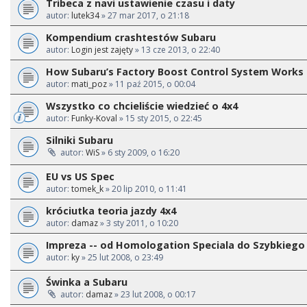
Tribeca z navi ustawienie czasu i daty
autor:
lutek34
» 27 mar 2017, o 21:18
Kompendium crashtestów Subaru
autor:
Login jest zajęty
» 13 cze 2013, o 22:40
How Subaru’s Factory Boost Control System Works
autor:
mati_poz
» 11 paź 2015, o 00:04
Wszystko co chcieliście wiedzieć o 4x4
autor:
Funky-Koval
» 15 sty 2015, o 22:45
Silniki Subaru
autor:
WiS
» 6 sty 2009, o 16:20
EU vs US Spec
autor:
tomek_k
» 20 lip 2010, o 11:41
króciutka teoria jazdy 4x4
autor:
damaz
» 3 sty 2011, o 10:20
Impreza -- od Homologation Speciala do Szybkiego 
autor:
ky
» 25 lut 2008, o 23:49
Świnka a Subaru
autor:
damaz
» 23 lut 2008, o 00:17