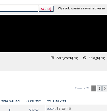
Wyszukiwanie zaawansowane
Szukaj
Zarejestruj się
Zaloguj się
Tematy: 28
1
2
N
ODPOWIEDZI
ODSŁONY
OSTATNI POST
autor:
Bergen
0
53262