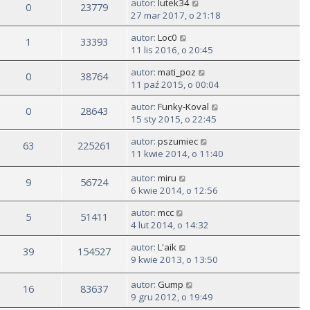
autor:
lutek34
0
23779
27 mar 2017, o 21:18
autor:
Loc0
1
33393
11 lis 2016, o 20:45
autor:
mati_poz
0
38764
11 paź 2015, o 00:04
autor:
Funky-Koval
0
28643
15 sty 2015, o 22:45
autor:
pszumiec
63
225261
11 kwie 2014, o 11:40
autor:
miru
9
56724
6 kwie 2014, o 12:56
autor:
mcc
5
51411
4 lut 2014, o 14:32
autor:
L'aik
39
154527
9 kwie 2013, o 13:50
autor:
Gump
16
83637
9 gru 2012, o 19:49