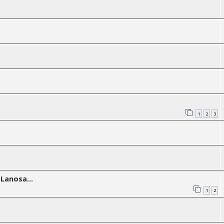
1
2
3
Lanosa...
1
2