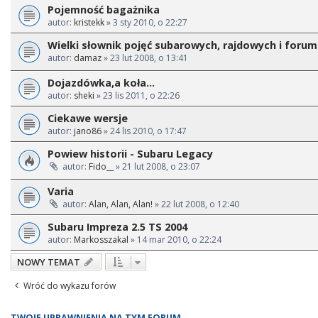
Pojemność bagażnika
autor:
kristekk
» 3 sty 2010, o 22:27
Wielki słownik pojęć subarowych, rajdowych i foru
autor:
damaz
» 23 lut 2008, o 13:41
Dojazdówka,a koła...
autor:
sheki
» 23 lis 2011, o 22:26
Ciekawe wersje
autor:
jano86
» 24 lis 2010, o 17:47
Powiew historii - Subaru Legacy
autor:
Fido__
» 21 lut 2008, o 23:07
Varia
autor:
Alan, Alan, Alan!
» 22 lut 2008, o 12:40
Subaru Impreza 2.5 TS 2004
autor:
Markosszakal
» 14 mar 2010, o 22:24
NOWY TEMAT
Wróć do wykazu forów
TWOJE UPRAWNIENIA NA TYM FORUM