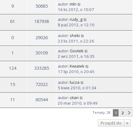
autor:
mln
9
50685
16 lis 2012, o 10:07
autor:
rudy_g
61
187938
8 paź 2012, o 12:10
autor:
sheki
0
29026
23 lis 2011, o 22:26
autor:
Gootek
1
30109
2 wrz 2011, o 16:35
autor:
Kwiatek
124
333285
17 lip 2010, o 20:45
autor:
lucza
15
72022
5 kwie 2010, o 01:34
autor:
citan
11
60544
20 mar 2010, o 09:49
Tematy: 28
1
2
N
Przejdź do