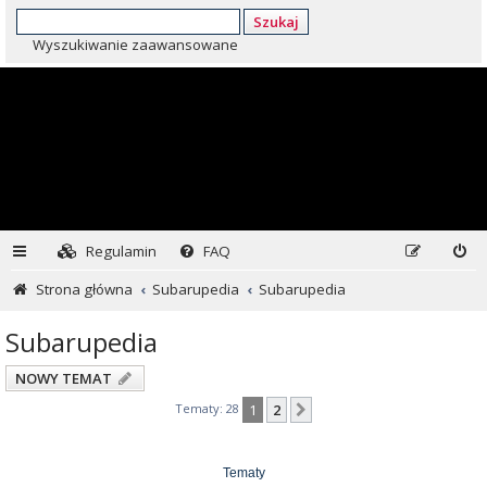
Szukaj
Wyszukiwanie zaawansowane
Regulamin
FAQ
Strona główna
Subarupedia
Subarupedia
Subarupedia
NOWY TEMAT
Tematy: 28
1
2
Następna
Tematy