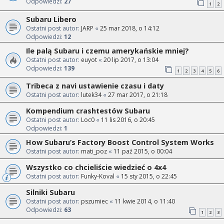
Odpowiedzi:
27
1
2
Subaru Libero
Ostatni post autor:
JARP
«
25 mar 2018, o 14:12
Odpowiedzi:
12
Ile palą Subaru i czemu amerykańskie mniej?
Ostatni post autor:
euyot
«
20 lip 2017, o 13:04
Odpowiedzi:
139
1
2
3
4
5
6
Tribeca z navi ustawienie czasu i daty
Ostatni post autor:
lutek34
«
27 mar 2017, o 21:18
Kompendium crashtestów Subaru
Ostatni post autor:
Loc0
«
11 lis 2016, o 20:45
Odpowiedzi:
1
How Subaru’s Factory Boost Control System Works
Ostatni post autor:
mati_poz
«
11 paź 2015, o 00:04
Wszystko co chcieliście wiedzieć o 4x4
Ostatni post autor:
Funky-Koval
«
15 sty 2015, o 22:45
Silniki Subaru
Ostatni post autor:
pszumiec
«
11 kwie 2014, o 11:40
Odpowiedzi:
63
1
2
3