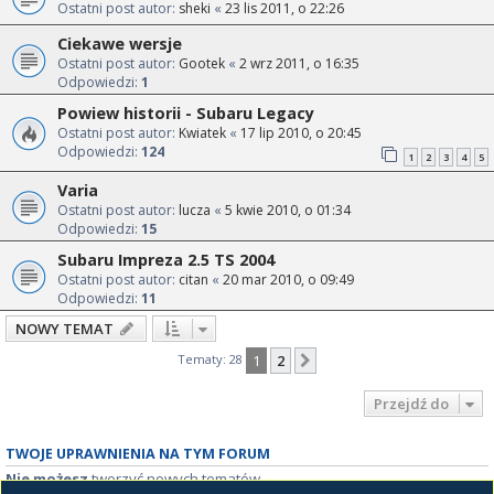
Ostatni post autor:
sheki
«
23 lis 2011, o 22:26
Ciekawe wersje
Ostatni post autor:
Gootek
«
2 wrz 2011, o 16:35
Odpowiedzi:
1
Powiew historii - Subaru Legacy
Ostatni post autor:
Kwiatek
«
17 lip 2010, o 20:45
Odpowiedzi:
124
1
2
3
4
5
Varia
Ostatni post autor:
lucza
«
5 kwie 2010, o 01:34
Odpowiedzi:
15
Subaru Impreza 2.5 TS 2004
Ostatni post autor:
citan
«
20 mar 2010, o 09:49
Odpowiedzi:
11
NOWY TEMAT
Tematy: 28
1
2
Następna
Przejdź do
TWOJE UPRAWNIENIA NA TYM FORUM
Nie możesz
tworzyć nowych tematów