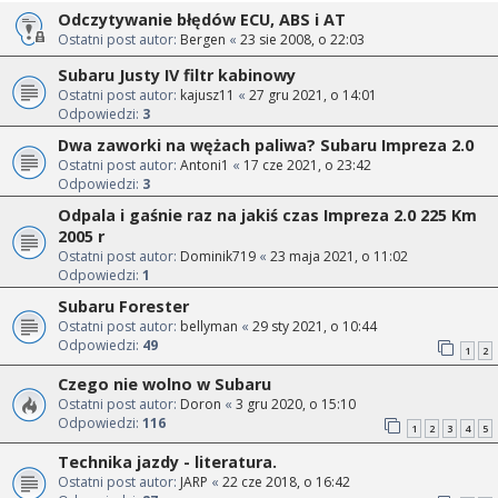
Odczytywanie błędów ECU, ABS i AT
Ostatni post autor:
Bergen
«
23 sie 2008, o 22:03
Subaru Justy IV filtr kabinowy
Ostatni post autor:
kajusz11
«
27 gru 2021, o 14:01
Odpowiedzi:
3
Dwa zaworki na wężach paliwa? Subaru Impreza 2.0
Ostatni post autor:
Antoni1
«
17 cze 2021, o 23:42
Odpowiedzi:
3
Odpala i gaśnie raz na jakiś czas Impreza 2.0 225 Km
2005 r
Ostatni post autor:
Dominik719
«
23 maja 2021, o 11:02
Odpowiedzi:
1
Subaru Forester
Ostatni post autor:
bellyman
«
29 sty 2021, o 10:44
Odpowiedzi:
49
1
2
Czego nie wolno w Subaru
Ostatni post autor:
Doron
«
3 gru 2020, o 15:10
Odpowiedzi:
116
1
2
3
4
5
Technika jazdy - literatura.
Ostatni post autor:
JARP
«
22 cze 2018, o 16:42