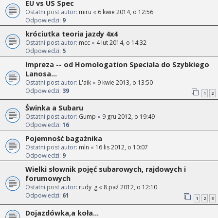
EU vs US Spec
Ostatni post autor:
miru
«
6 kwie 2014, o 12:56
Odpowiedzi:
9
króciutka teoria jazdy 4x4
Ostatni post autor:
mcc
«
4 lut 2014, o 14:32
Odpowiedzi:
5
Impreza -- od Homologation Speciala do Szybkiego
Lanosa...
Ostatni post autor:
L'aik
«
9 kwie 2013, o 13:50
Odpowiedzi:
39
1
2
Świnka a Subaru
Ostatni post autor:
Gump
«
9 gru 2012, o 19:49
Odpowiedzi:
16
Pojemność bagażnika
Ostatni post autor:
mln
«
16 lis 2012, o 10:07
Odpowiedzi:
9
Wielki słownik pojęć subarowych, rajdowych i
forumowych
Ostatni post autor:
rudy_g
«
8 paź 2012, o 12:10
Odpowiedzi:
61
1
2
3
Dojazdówka,a koła...