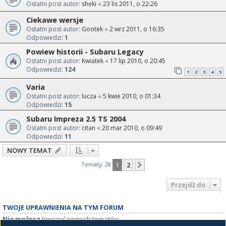
Ostatni post autor:
sheki
«
23 lis 2011, o 22:26
Ciekawe wersje
Ostatni post autor:
Gootek
«
2 wrz 2011, o 16:35
Odpowiedzi:
1
Powiew historii - Subaru Legacy
Ostatni post autor:
Kwiatek
«
17 lip 2010, o 20:45
Odpowiedzi:
124
1
2
3
4
5
Varia
Ostatni post autor:
lucza
«
5 kwie 2010, o 01:34
Odpowiedzi:
15
Subaru Impreza 2.5 TS 2004
Ostatni post autor:
citan
«
20 mar 2010, o 09:49
Odpowiedzi:
11
NOWY TEMAT
Tematy: 28
1
2
Następna
Przejdź do
TWOJE UPRAWNIENIA NA TYM FORUM
Nie możesz
tworzyć nowych tematów