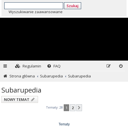
Szukaj
Wyszukiwanie zaawansowane
Regulamin
FAQ
Strona główna
Subarupedia
Subarupedia
Subarupedia
NOWY TEMAT
Tematy: 28
1
2
Następna
Tematy