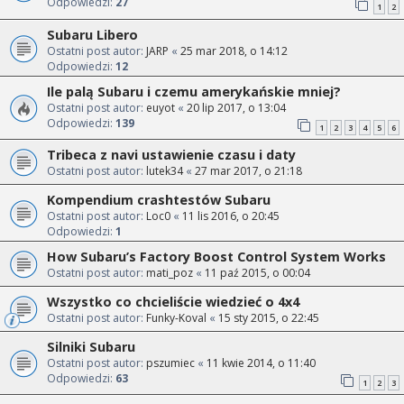
Odpowiedzi:
27
1
2
Subaru Libero
Ostatni post autor:
JARP
«
25 mar 2018, o 14:12
Odpowiedzi:
12
Ile palą Subaru i czemu amerykańskie mniej?
Ostatni post autor:
euyot
«
20 lip 2017, o 13:04
Odpowiedzi:
139
1
2
3
4
5
6
Tribeca z navi ustawienie czasu i daty
Ostatni post autor:
lutek34
«
27 mar 2017, o 21:18
Kompendium crashtestów Subaru
Ostatni post autor:
Loc0
«
11 lis 2016, o 20:45
Odpowiedzi:
1
How Subaru’s Factory Boost Control System Works
Ostatni post autor:
mati_poz
«
11 paź 2015, o 00:04
Wszystko co chcieliście wiedzieć o 4x4
Ostatni post autor:
Funky-Koval
«
15 sty 2015, o 22:45
Silniki Subaru
Ostatni post autor:
pszumiec
«
11 kwie 2014, o 11:40
Odpowiedzi:
63
1
2
3