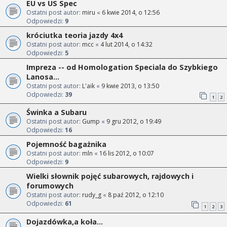
EU vs US Spec
Ostatni post autor:
miru
«
6 kwie 2014, o 12:56
Odpowiedzi:
9
króciutka teoria jazdy 4x4
Ostatni post autor:
mcc
«
4 lut 2014, o 14:32
Odpowiedzi:
5
Impreza -- od Homologation Speciala do Szybkiego
Lanosa...
Ostatni post autor:
L'aik
«
9 kwie 2013, o 13:50
Odpowiedzi:
39
1
2
Świnka a Subaru
Ostatni post autor:
Gump
«
9 gru 2012, o 19:49
Odpowiedzi:
16
Pojemność bagażnika
Ostatni post autor:
mln
«
16 lis 2012, o 10:07
Odpowiedzi:
9
Wielki słownik pojęć subarowych, rajdowych i
forumowych
Ostatni post autor:
rudy_g
«
8 paź 2012, o 12:10
Odpowiedzi:
61
1
2
3
Dojazdówka,a koła...