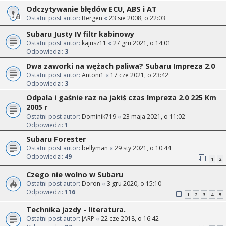
Odczytywanie błędów ECU, ABS i AT
Ostatni post autor:
Bergen
«
23 sie 2008, o 22:03
Subaru Justy IV filtr kabinowy
Ostatni post autor:
kajusz11
«
27 gru 2021, o 14:01
Odpowiedzi:
3
Dwa zaworki na wężach paliwa? Subaru Impreza 2.0
Ostatni post autor:
Antoni1
«
17 cze 2021, o 23:42
Odpowiedzi:
3
Odpala i gaśnie raz na jakiś czas Impreza 2.0 225 Km
2005 r
Ostatni post autor:
Dominik719
«
23 maja 2021, o 11:02
Odpowiedzi:
1
Subaru Forester
Ostatni post autor:
bellyman
«
29 sty 2021, o 10:44
Odpowiedzi:
49
1
2
Czego nie wolno w Subaru
Ostatni post autor:
Doron
«
3 gru 2020, o 15:10
Odpowiedzi:
116
1
2
3
4
5
Technika jazdy - literatura.
Ostatni post autor:
JARP
«
22 cze 2018, o 16:42