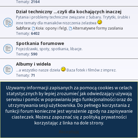
Tematy:
2164
Dział techniczny ...czyli dla kochających inaczej
Pytania i problemy techniczne związane z Subaru. Trytytki, śrubki i
inne tematy dla maniaków niszczenia żelastwa
Subfora:
Koła: opony i felgi
,
Alternatywne formy zasilania
Tematy:
6402
Spotkania forumowe
Pojeżdżawki, spoty, spotkania, libacje.
Tematy:
590
Albumy i wideła
...a wszystko nasze dzieła
Baza fotek i filmów z imprez.
Tematy:
71
Używamy informacji zapisanych za pomocą cookies w celach
Przejdź do
statystycznych by lepiej zrozumieć jak odwiedzający używają
serwisu i pomóc w poprawianiu jego funkcjonalności oraz do
Strona główna
utrzymywania sesji użytkownika. Do pełnego korzystania z
funkcji forum konieczne jest wyrażenie zgody na zapisywanie
Technologię dostarcza
phpBB
® Forum Software © phpBB Limited
ciasteczek. Możesz zapoznać się z polityką prywatności
Polski pakiet językowy dostarcza
phpBB.pl
korzystając z linka na dole strony.
GZIP: Off
Akceptuję