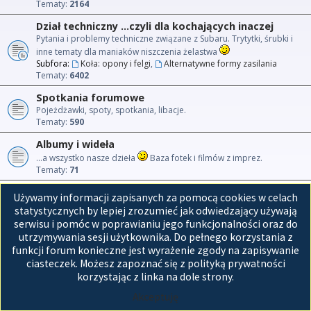
Tematy:
2164
Dział techniczny ...czyli dla kochających inaczej
Pytania i problemy techniczne związane z Subaru. Trytytki, śrubki i
inne tematy dla maniaków niszczenia żelastwa
Subfora:
Koła: opony i felgi
,
Alternatywne formy zasilania
Tematy:
6402
Spotkania forumowe
Pojeżdżawki, spoty, spotkania, libacje.
Tematy:
590
Albumy i wideła
...a wszystko nasze dzieła
Baza fotek i filmów z imprez.
Tematy:
71
Używamy informacji zapisanych za pomocą cookies w celach
Przejdź do
statystycznych by lepiej zrozumieć jak odwiedzający używają
serwisu i pomóc w poprawianiu jego funkcjonalności oraz do
Strona główna
utrzymywania sesji użytkownika. Do pełnego korzystania z
funkcji forum konieczne jest wyrażenie zgody na zapisywanie
Technologię dostarcza
phpBB
® Forum Software © phpBB Limited
ciasteczek. Możesz zapoznać się z polityką prywatności
Polski pakiet językowy dostarcza
phpBB.pl
korzystając z linka na dole strony.
GZIP: Off
Akceptuję