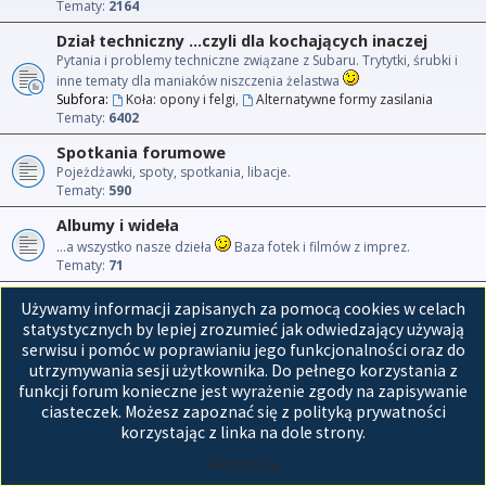
Tematy:
2164
Dział techniczny ...czyli dla kochających inaczej
Pytania i problemy techniczne związane z Subaru. Trytytki, śrubki i
inne tematy dla maniaków niszczenia żelastwa
Subfora:
Koła: opony i felgi
,
Alternatywne formy zasilania
Tematy:
6402
Spotkania forumowe
Pojeżdżawki, spoty, spotkania, libacje.
Tematy:
590
Albumy i wideła
...a wszystko nasze dzieła
Baza fotek i filmów z imprez.
Tematy:
71
Używamy informacji zapisanych za pomocą cookies w celach
Przejdź do
statystycznych by lepiej zrozumieć jak odwiedzający używają
serwisu i pomóc w poprawianiu jego funkcjonalności oraz do
Strona główna
utrzymywania sesji użytkownika. Do pełnego korzystania z
funkcji forum konieczne jest wyrażenie zgody na zapisywanie
Technologię dostarcza
phpBB
® Forum Software © phpBB Limited
ciasteczek. Możesz zapoznać się z polityką prywatności
Polski pakiet językowy dostarcza
phpBB.pl
korzystając z linka na dole strony.
GZIP: Off
Akceptuję