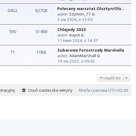
ś
Polecany warsztat Olsztyn/Ols…
w
6402
82708
W
autor:
Szymon_77
i
y
5 sie 2026, o 11:53
e
ś
t
Chlejady 2023
w
590
51486
l
W
autor:
euyot
i
n
y
11 kwie 2024, o 14:37
e
a
ś
t
j
Subarowe fotostrzały Marshalla
w
71
1088
l
n
W
autor:
AdamMarshall
i
n
o
y
19 sie 2022, o 09:42
e
a
w
ś
t
j
s
w
l
n
z
i
Przejdź do
n
o
y
e
a
w
p
t
j
tracyjny
Usuń ciasteczka witryny
Strefa czasowa
s
UTC+02:00
o
l
n
z
s
n
o
y
t
a
w
p
j
s
o
n
z
s
o
y
t
w
p
s
o