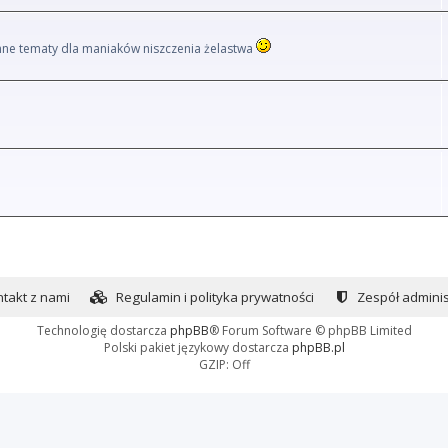
i inne tematy dla maniaków niszczenia żelastwa
takt z nami
Regulamin i polityka prywatności
Zespół adminis
Technologię dostarcza
phpBB
® Forum Software © phpBB Limited
Polski pakiet językowy dostarcza
phpBB.pl
GZIP: Off