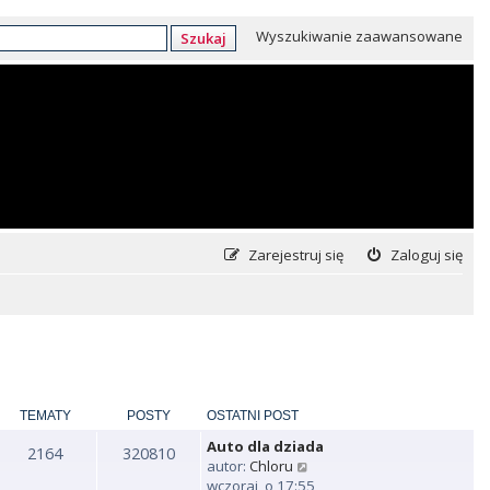
Wyszukiwanie zaawansowane
Szukaj
Zarejestruj się
Zaloguj się
TEMATY
POSTY
OSTATNI POST
Auto dla dziada
2164
320810
W
autor:
Chloru
y
wczoraj, o 17:55