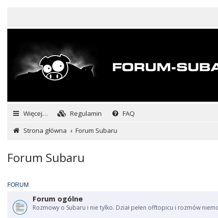
Więcej…
Regulamin
FAQ
Strona główna
Forum Subaru
Forum Subaru
FORUM
Forum ogólne
Rozmowy o Subaru i nie tylko. Dział pełen offtopicu i rozmów niem