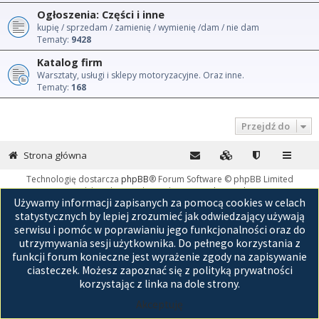
Ogłoszenia: Części i inne
kupię / sprzedam / zamienię / wymienię /dam / nie dam
Tematy:
9428
Katalog firm
Warsztaty, usługi i sklepy motoryzacyjne. Oraz inne.
Tematy:
168
Przejdź do
Strona główna
Technologię dostarcza
phpBB
® Forum Software © phpBB Limited
Polski pakiet językowy dostarcza
phpBB.pl
Używamy informacji zapisanych za pomocą cookies w celach
GZIP: Off
statystycznych by lepiej zrozumieć jak odwiedzający używają
serwisu i pomóc w poprawianiu jego funkcjonalności oraz do
utrzymywania sesji użytkownika. Do pełnego korzystania z
funkcji forum konieczne jest wyrażenie zgody na zapisywanie
ciasteczek. Możesz zapoznać się z polityką prywatności
korzystając z linka na dole strony.
Akceptuję