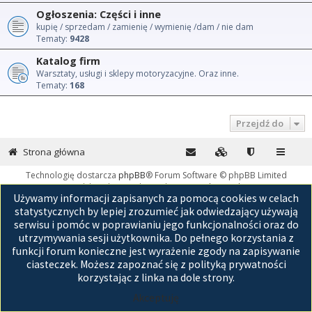
Ogłoszenia: Części i inne
kupię / sprzedam / zamienię / wymienię /dam / nie dam
Tematy:
9428
Katalog firm
Warsztaty, usługi i sklepy motoryzacyjne. Oraz inne.
Tematy:
168
Przejdź do
Strona główna
Technologię dostarcza
phpBB
® Forum Software © phpBB Limited
Polski pakiet językowy dostarcza
phpBB.pl
Używamy informacji zapisanych za pomocą cookies w celach
GZIP: Off
statystycznych by lepiej zrozumieć jak odwiedzający używają
serwisu i pomóc w poprawianiu jego funkcjonalności oraz do
utrzymywania sesji użytkownika. Do pełnego korzystania z
funkcji forum konieczne jest wyrażenie zgody na zapisywanie
ciasteczek. Możesz zapoznać się z polityką prywatności
korzystając z linka na dole strony.
Akceptuję