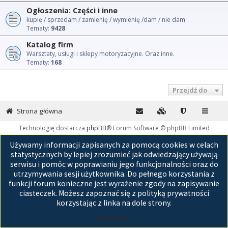
Ogłoszenia: Części i inne
kupię / sprzedam / zamienię / wymienię /dam / nie dam
Tematy:
9428
Katalog firm
Warsztaty, usługi i sklepy motoryzacyjne. Oraz inne.
Tematy:
168
Przejdź do
Strona główna
Technologię dostarcza
phpBB
® Forum Software © phpBB Limited
Polski pakiet językowy dostarcza
phpBB.pl
Używamy informacji zapisanych za pomocą cookies w celach
GZIP: Off
statystycznych by lepiej zrozumieć jak odwiedzający używają
serwisu i pomóc w poprawianiu jego funkcjonalności oraz do
utrzymywania sesji użytkownika. Do pełnego korzystania z
funkcji forum konieczne jest wyrażenie zgody na zapisywanie
ciasteczek. Możesz zapoznać się z polityką prywatności
korzystając z linka na dole strony.
Akceptuję