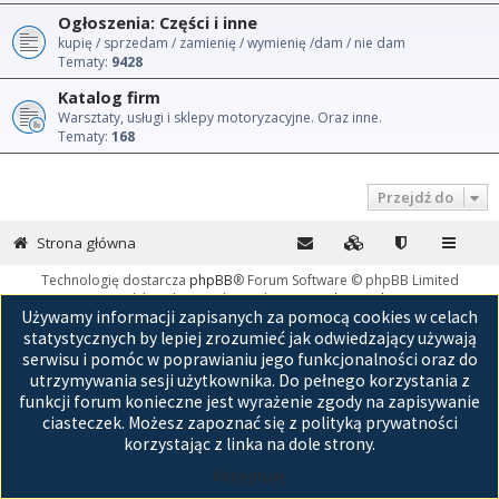
Ogłoszenia: Części i inne
kupię / sprzedam / zamienię / wymienię /dam / nie dam
Tematy:
9428
Katalog firm
Warsztaty, usługi i sklepy motoryzacyjne. Oraz inne.
Tematy:
168
Przejdź do
Strona główna
Technologię dostarcza
phpBB
® Forum Software © phpBB Limited
Polski pakiet językowy dostarcza
phpBB.pl
Używamy informacji zapisanych za pomocą cookies w celach
GZIP: Off
statystycznych by lepiej zrozumieć jak odwiedzający używają
serwisu i pomóc w poprawianiu jego funkcjonalności oraz do
utrzymywania sesji użytkownika. Do pełnego korzystania z
funkcji forum konieczne jest wyrażenie zgody na zapisywanie
ciasteczek. Możesz zapoznać się z polityką prywatności
korzystając z linka na dole strony.
Akceptuję