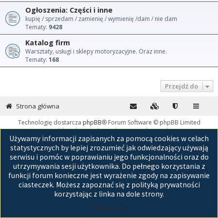
Ogłoszenia: Części i inne
kupię / sprzedam / zamienię / wymienię /dam / nie dam
Tematy:
9428
Katalog firm
Warsztaty, usługi i sklepy motoryzacyjne. Oraz inne.
Tematy:
168
Przejdź do
Strona główna
Technologię dostarcza
phpBB
® Forum Software © phpBB Limited
Polski pakiet językowy dostarcza
phpBB.pl
Używamy informacji zapisanych za pomocą cookies w celach
GZIP: Off
statystycznych by lepiej zrozumieć jak odwiedzający używają
serwisu i pomóc w poprawianiu jego funkcjonalności oraz do
utrzymywania sesji użytkownika. Do pełnego korzystania z
funkcji forum konieczne jest wyrażenie zgody na zapisywanie
ciasteczek. Możesz zapoznać się z polityką prywatności
korzystając z linka na dole strony.
Akceptuję