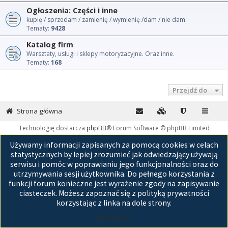
Ogłoszenia: Części i inne
kupię / sprzedam / zamienię / wymienię /dam / nie dam
Tematy:
9428
Katalog firm
Warsztaty, usługi i sklepy motoryzacyjne. Oraz inne.
Tematy:
168
Przejdź do
Strona główna
Technologię dostarcza
phpBB
® Forum Software © phpBB Limited
Polski pakiet językowy dostarcza
phpBB.pl
Używamy informacji zapisanych za pomocą cookies w celach
GZIP: Off
statystycznych by lepiej zrozumieć jak odwiedzający używają
serwisu i pomóc w poprawianiu jego funkcjonalności oraz do
utrzymywania sesji użytkownika. Do pełnego korzystania z
funkcji forum konieczne jest wyrażenie zgody na zapisywanie
ciasteczek. Możesz zapoznać się z polityką prywatności
korzystając z linka na dole strony.
Akceptuję