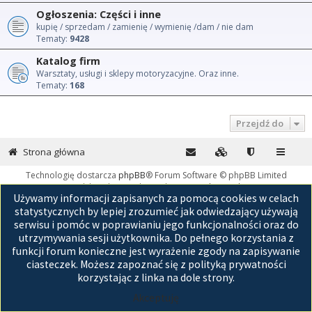
Ogłoszenia: Części i inne
kupię / sprzedam / zamienię / wymienię /dam / nie dam
Tematy:
9428
Katalog firm
Warsztaty, usługi i sklepy motoryzacyjne. Oraz inne.
Tematy:
168
Przejdź do
Strona główna
Technologię dostarcza
phpBB
® Forum Software © phpBB Limited
Polski pakiet językowy dostarcza
phpBB.pl
Używamy informacji zapisanych za pomocą cookies w celach
GZIP: Off
statystycznych by lepiej zrozumieć jak odwiedzający używają
serwisu i pomóc w poprawianiu jego funkcjonalności oraz do
utrzymywania sesji użytkownika. Do pełnego korzystania z
funkcji forum konieczne jest wyrażenie zgody na zapisywanie
ciasteczek. Możesz zapoznać się z polityką prywatności
korzystając z linka na dole strony.
Akceptuję