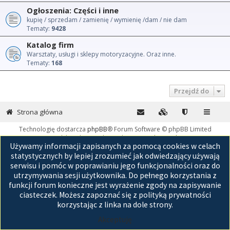
Ogłoszenia: Części i inne
kupię / sprzedam / zamienię / wymienię /dam / nie dam
Tematy:
9428
Katalog firm
Warsztaty, usługi i sklepy motoryzacyjne. Oraz inne.
Tematy:
168
Przejdź do
Strona główna
Technologię dostarcza
phpBB
® Forum Software © phpBB Limited
Polski pakiet językowy dostarcza
phpBB.pl
Używamy informacji zapisanych za pomocą cookies w celach
GZIP: Off
statystycznych by lepiej zrozumieć jak odwiedzający używają
serwisu i pomóc w poprawianiu jego funkcjonalności oraz do
utrzymywania sesji użytkownika. Do pełnego korzystania z
funkcji forum konieczne jest wyrażenie zgody na zapisywanie
ciasteczek. Możesz zapoznać się z polityką prywatności
korzystając z linka na dole strony.
Akceptuję